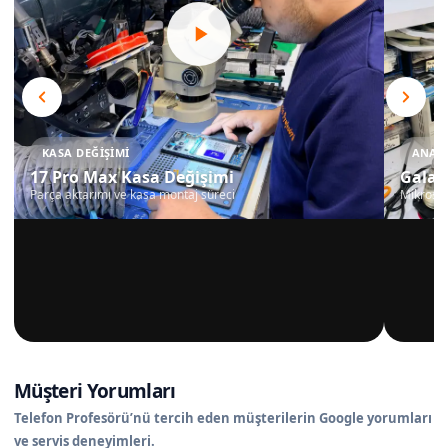
KASA DEĞIŞIMI
ANAKA
17 Pro Max Kasa Değişimi
Galax
Parça aktarımı ve kasa montaj süreci
Mikrosko
Müşteri Yorumları
Telefon Profesörü’nü tercih eden müşterilerin Google yorumları
ve servis deneyimleri.