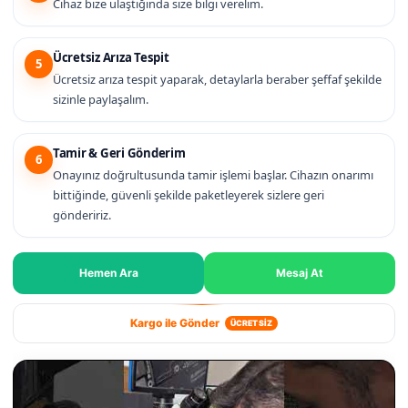
Cihaz bize ulaştığında size bilgi verelim.
Ücretsiz Arıza Tespit
5
Ücretsiz arıza tespit yaparak, detaylarla beraber şeffaf şekilde
sizinle paylaşalım.
Tamir & Geri Gönderim
6
Onayınız doğrultusunda tamir işlemi başlar. Cihazın onarımı
bittiğinde, güvenli şekilde paketleyerek sizlere geri
göndeririz.
Hemen Ara
Mesaj At
Kargo ile Gönder
ÜCRETSİZ