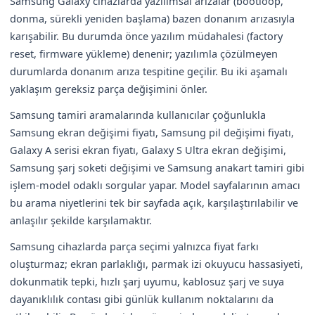
Samsung Galaxy cihazlarda yazılımsal arızalar (bootloop,
donma, sürekli yeniden başlama) bazen donanım arızasıyla
karışabilir. Bu durumda önce yazılım müdahalesi (factory
reset, firmware yükleme) denenir; yazılımla çözülmeyen
durumlarda donanım arıza tespitine geçilir. Bu iki aşamalı
yaklaşım gereksiz parça değişimini önler.
Samsung tamiri aramalarında kullanıcılar çoğunlukla
Samsung ekran değişimi fiyatı, Samsung pil değişimi fiyatı,
Galaxy A serisi ekran fiyatı, Galaxy S Ultra ekran değişimi,
Samsung şarj soketi değişimi ve Samsung anakart tamiri gibi
işlem-model odaklı sorgular yapar. Model sayfalarının amacı
bu arama niyetlerini tek bir sayfada açık, karşılaştırılabilir ve
anlaşılır şekilde karşılamaktır.
Samsung cihazlarda parça seçimi yalnızca fiyat farkı
oluşturmaz; ekran parlaklığı, parmak izi okuyucu hassasiyeti,
dokunmatik tepki, hızlı şarj uyumu, kablosuz şarj ve suya
dayanıklılık contası gibi günlük kullanım noktalarını da