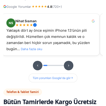
Google Yorumlar
4.8
(720+)
·
★
★
★
★
★
Nilüfer
N
★
★
★
★
★
samsung galaxy A55 ekran değişimi için geldim, iyi ki
İz
gelmiştim daha önce başka yerde yaptırmıştım
g
sorunluydu ama burada orijinal ekran takıldıydı, t…
hizme
u
Daha fazla oku
Tüm yorumları Google'da gör
Telefon & Tablet Tamiri
Bütün Tamirlerde
Kargo Ücretsiz