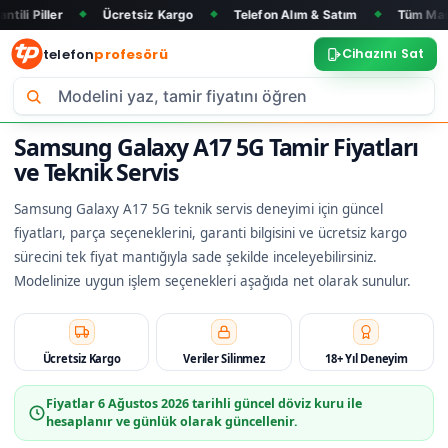
Ücretsiz Kargo
Telefon Alım & Satım
Tüm Marka ve Modell
◆
◆
◆
telefon
profesörü
Cihazını Sat
Samsung Galaxy A17 5G Tamir Fiyatları
ve Teknik Servis
Samsung Galaxy A17 5G teknik servis deneyimi için güncel
fiyatları, parça seçeneklerini, garanti bilgisini ve ücretsiz kargo
sürecini tek fiyat mantığıyla sade şekilde inceleyebilirsiniz.
Modelinize uygun işlem seçenekleri aşağıda net olarak sunulur.
Ücretsiz Kargo
Veriler Silinmez
18+ Yıl Deneyim
Fiyatlar
6 Ağustos 2026
tarihli güncel döviz kuru ile
hesaplanır ve günlük olarak güncellenir.