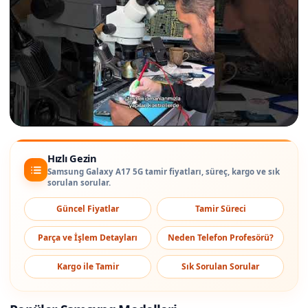
Hızlı Gezin
Samsung Galaxy A17 5G tamir fiyatları, süreç, kargo ve sık
sorulan sorular.
Güncel Fiyatlar
Tamir Süreci
Parça ve İşlem Detayları
Neden Telefon Profesörü?
Kargo ile Tamir
Sık Sorulan Sorular