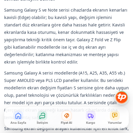
Samsung Galaxy S ve Note serisi cihazlarda ekranın kenarları
kavisli (Edge) olabilir; bu kavisli yapı, değişim işlemini
standart düz ekranlara göre daha hassas hale getirir. Kavisli
ekranlarda kasa oturumu, kenar dokunmatik hassasiyeti ve
yapıştırma tekniği kritik önem taşır. Galaxy Z Fold ve Z Flip
gibi katlanabilir modellerde ise iç ve dış ekran ayrı
değerlendirilir; katlanma mekanizması ve menteşe yapısı
ekran işlemiyle birlikte kontrol edilir.
Samsung Galaxy A serisi modellerde (A15, A25, A35, A55 vb.)
Super AMOLED veya PLS LCD paneller kullanılır. Bu serideki
modellerin ekran değişim fiyatları S serisine göre daha uygun
olup, panel teknolojisi ve çözünürlük farklılıkları nedeniyle
her model için ayrı parça stoku tutulur. A serisinde çıtalı
(çerçeveli) ekran seçeneği kasası hasarlı cihazlarda daha
temiz montaj sağlar.
Ana Sayfa
İletişim
Fiyat Al
Kargo
Yorumlar
Samsung ekran değişimi arayan kullanıcılar için en kritik fark,