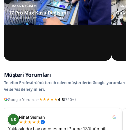
KASA DEĞIŞIMI
ANAKA
17 Pro Max Kasa Değişimi
Galax
Parça aktarımı ve kasa montaj süreci
Mikrosko
Müşteri Yorumları
Telefon Profesörü’nü tercih eden müşterilerin Google yorumları
ve servis deneyimleri.
Google Yorumlar
4.8
(720+)
·
★
★
★
★
★
Nilüfer
N
★
★
★
★
★
samsung galaxy A55 ekran değişimi için geldim, iyi ki
İz