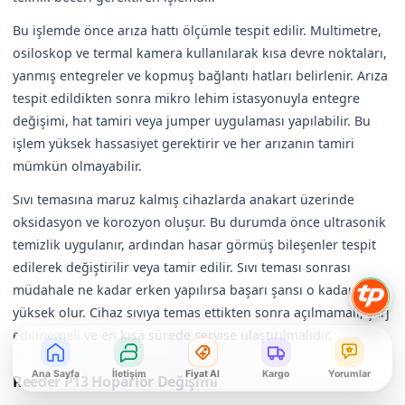
Bu işlemde önce arıza hattı ölçümle tespit edilir. Multimetre,
osiloskop ve termal kamera kullanılarak kısa devre noktaları,
yanmış entegreler ve kopmuş bağlantı hatları belirlenir. Arıza
tespit edildikten sonra mikro lehim istasyonuyla entegre
değişimi, hat tamiri veya jumper uygulaması yapılabilir. Bu
işlem yüksek hassasiyet gerektirir ve her arızanın tamiri
mümkün olmayabilir.
Sıvı temasına maruz kalmış cihazlarda anakart üzerinde
oksidasyon ve korozyon oluşur. Bu durumda önce ultrasonik
temizlik uygulanır, ardından hasar görmüş bileşenler tespit
edilerek değiştirilir veya tamir edilir. Sıvı teması sonrası
müdahale ne kadar erken yapılırsa başarı şansı o kadar
yüksek olur. Cihaz sıvıya temas ettikten sonra açılmamalı, şarj
edilmemeli ve en kısa sürede servise ulaştırılmalıdır.
Ana Sayfa
İletişim
Fiyat Al
Kargo
Yorumlar
Reeder P13 Hoparlör Değişimi