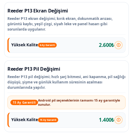
Reeder P13 Ekran Değişimi
Reeder P13 ekran değişimi; kırık ekran, dokunmatik arızası,
görüntü kaybı, yeşil çizgi, siyah leke ve panel hasarı gibi
sorunlarda uygulanır.
2.600₺
Yüksek Kalite
6 Ay Garanti
Reeder P13 Pil Değişimi
Reeder P13 pil değişimi; hızlı şarj bitmesi, ani kapanma, pil sağlığı
düşüşü, şişme ve günlük kullanım süresinin azalması
durumlarında yapılır.
Android pil seçeneklerinin tamamı 15 ay garantiyle
15 Ay Garantili
sunulur.
1.400₺
Yüksek Kalite
15 Ay Garanti