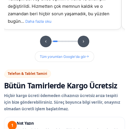
gelmiştim daha önce başka yerde yaptırmıştım
g
sorunluydu ama burada orijinal ekran takıldıydı, t…
hizme
u
Daha fazla oku
Tüm yorumları Google'da gör
Telefon & Tablet Tamiri
Bütün Tamirlerde
Kargo Ücretsiz
Hiçbir kargo ücreti ödemeden cihazınızı ücretsiz arıza tespiti
için bize gönderebilirsiniz. Süreç boyunca bilgi verilir, onayınız
olmadan ücretli işlem başlatılmaz.
Not Yazın
1