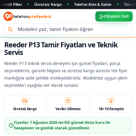
r
Ücretsiz Kargo
Telefon Alım & Satım
Tüm Marka ve Mod
◆
◆
◆
telefon
profesörü
Cihazını Sat
Reeder P13 Tamir Fiyatları ve Teknik
Servis
Reeder P13 teknik servis deneyimi için güncel fiyatları, parça
seçeneklerini, garanti bilgisini ve ücretsiz kargo sürecini tek fiyat
mantığıyla sade şekilde inceleyebilirsiniz. Modelinize uygun işlem
seçenekleri aşağıda net olarak sunulur.
Ücretsiz Kargo
Veriler Silinmez
18+ Yıl Deneyim
Fiyatlar
7 Ağustos 2026
tarihli güncel döviz kuru ile
hesaplanır ve günlük olarak güncellenir.