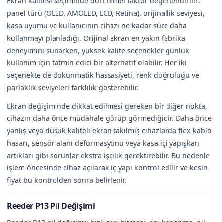
Ekran kalitesi seçiminde dört temel faktör değerlendirilir:
panel türü (OLED, AMOLED, LCD, Retina), orijinallik seviyesi,
kasa uyumu ve kullanıcının cihazı ne kadar süre daha
kullanmayı planladığı. Orijinal ekran en yakın fabrika
deneyimini sunarken, yüksek kalite seçenekler günlük
kullanım için tatmin edici bir alternatif olabilir. Her iki
seçenekte de dokunmatik hassasiyeti, renk doğruluğu ve
parlaklık seviyeleri farklılık gösterebilir.
Ekran değişiminde dikkat edilmesi gereken bir diğer nokta,
cihazın daha önce müdahale görüp görmediğidir. Daha önce
yanlış veya düşük kaliteli ekran takılmış cihazlarda flex kablo
hasarı, sensör alanı deformasyonu veya kasa içi yapışkan
artıkları gibi sorunlar ekstra işçilik gerektirebilir. Bu nedenle
işlem öncesinde cihaz açılarak iç yapı kontrol edilir ve kesin
fiyat bu kontrolden sonra belirlenir.
Reeder P13 Pil Değişimi