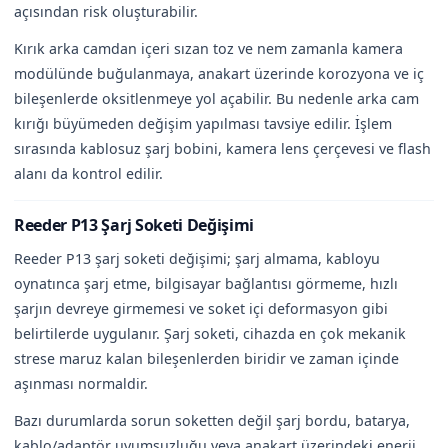
açısından risk oluşturabilir.
Kırık arka camdan içeri sızan toz ve nem zamanla kamera
modülünde buğulanmaya, anakart üzerinde korozyona ve iç
bileşenlerde oksitlenmeye yol açabilir. Bu nedenle arka cam
kırığı büyümeden değişim yapılması tavsiye edilir. İşlem
sırasında kablosuz şarj bobini, kamera lens çerçevesi ve flash
alanı da kontrol edilir.
Reeder P13 Şarj Soketi Değişimi
Reeder P13 şarj soketi değişimi; şarj almama, kabloyu
oynatınca şarj etme, bilgisayar bağlantısı görmeme, hızlı
şarjın devreye girmemesi ve soket içi deformasyon gibi
belirtilerde uygulanır. Şarj soketi, cihazda en çok mekanik
strese maruz kalan bileşenlerden biridir ve zaman içinde
aşınması normaldir.
Bazı durumlarda sorun soketten değil şarj bordu, batarya,
kablo/adaptör uyumsuzluğu veya anakart üzerindeki enerji