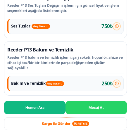
Reeder P13 Ses Tuşları Değişimi işlemi için güncel fiyat ve işlem
seçenekleri aşağıda listelenmiştir.
750₺
Ses Tuşları
6 Ay Garanti
Reeder P13 Bakım ve Temizlik
Reeder P13 bakım ve temizlik işlemi; şarj soketi, hoparlör, ahize ve
cihaz içi toz/kir birikimlerinde parça değişmeden çözüm
sağlayabilir.
250₺
Bakım ve Temizlik
6 Ay Garanti
Hemen Ara
Mesaj At
Kargo ile Gönder
ÜCRETSİZ