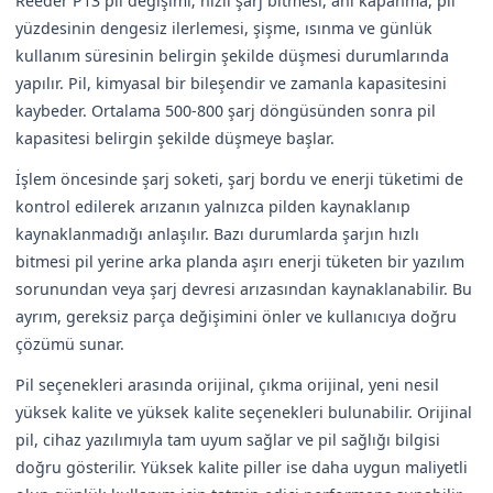
Reeder P13 pil değişimi; hızlı şarj bitmesi, ani kapanma, pil
yüzdesinin dengesiz ilerlemesi, şişme, ısınma ve günlük
kullanım süresinin belirgin şekilde düşmesi durumlarında
yapılır. Pil, kimyasal bir bileşendir ve zamanla kapasitesini
kaybeder. Ortalama 500-800 şarj döngüsünden sonra pil
kapasitesi belirgin şekilde düşmeye başlar.
İşlem öncesinde şarj soketi, şarj bordu ve enerji tüketimi de
kontrol edilerek arızanın yalnızca pilden kaynaklanıp
kaynaklanmadığı anlaşılır. Bazı durumlarda şarjın hızlı
bitmesi pil yerine arka planda aşırı enerji tüketen bir yazılım
sorunundan veya şarj devresi arızasından kaynaklanabilir. Bu
ayrım, gereksiz parça değişimini önler ve kullanıcıya doğru
çözümü sunar.
Pil seçenekleri arasında orijinal, çıkma orijinal, yeni nesil
yüksek kalite ve yüksek kalite seçenekleri bulunabilir. Orijinal
pil, cihaz yazılımıyla tam uyum sağlar ve pil sağlığı bilgisi
doğru gösterilir. Yüksek kalite piller ise daha uygun maliyetli