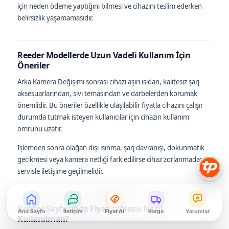
için neden ödeme yaptığını bilmesi ve cihazını teslim ederken
belirsizlik yaşamamasıdır.
Reeder Modellerde Uzun Vadeli Kullanım İçin
Öneriler
Arka Kamera Değişimi sonrası cihazı aşırı ısıdan, kalitesiz şarj
aksesuarlarından, sıvı temasından ve darbelerden korumak
önemlidir. Bu öneriler özellikle ulaşılabilir fiyatla cihazını çalışır
durumda tutmak isteyen kullanıcılar için cihazın kullanım
ömrünü uzatır.
İşlemden sonra olağan dışı ısınma, şarj davranışı, dokunmatik
gecikmesi veya kamera netliği fark edilirse cihaz zorlanmadan
servisle iletişime geçilmelidir.
Reeder Sayfasında Fiyat Tablosu Nasıl
Ana Sayfa
İletişim
Fiyat Al
Kargo
Yorumlar
Kullanılmalı?