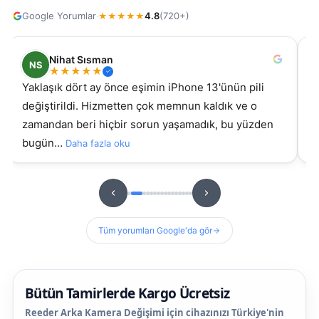
Google Yorumlar
4.8
(720+)
·
★
★
★
★
★
Nihat Sısman
NS
★
★
★
★
★
Yaklaşık dört ay önce eşimin iPhone 13'ünün pili
s
değiştirildi. Hizmetten çok memnun kaldık ve o
ki g
zamandan beri hiçbir sorun yaşamadık, bu yüzden
s
bugün…
Daha fazla oku
D
Tüm yorumları Google'da gör
Bütün Tamirlerde Kargo Ücretsiz
Reeder Arka Kamera Değişimi için cihazınızı Türkiye'nin