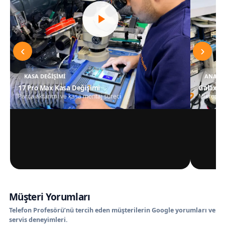
‹
›
KASA DEĞIŞIMI
ANAKAR
17 Pro Max Kasa Değişimi
Galaxy S
Parça aktarımı ve kasa montaj süreci
Mikrosko
Müşteri Yorumları
Telefon Profesörü’nü tercih eden müşterilerin Google yorumları ve
servis deneyimleri.