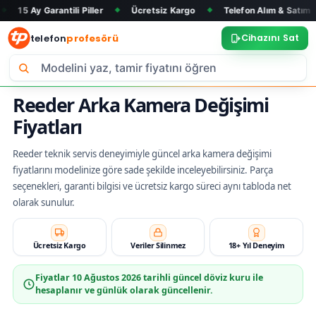
arantili Piller
Ücretsiz Kargo
Telefon Alım & Satım
Tüm M
◆
◆
◆
telefon
profesörü
Cihazını Sat
Reeder Arka Kamera Değişimi
Fiyatları
Reeder teknik servis deneyimiyle güncel arka kamera değişimi
fiyatlarını modelinize göre sade şekilde inceleyebilirsiniz. Parça
seçenekleri, garanti bilgisi ve ücretsiz kargo süreci aynı tabloda net
olarak sunulur.
Ücretsiz Kargo
Veriler Silinmez
18+ Yıl Deneyim
Fiyatlar
10 Ağustos 2026
tarihli güncel döviz kuru ile
hesaplanır ve günlük olarak güncellenir.