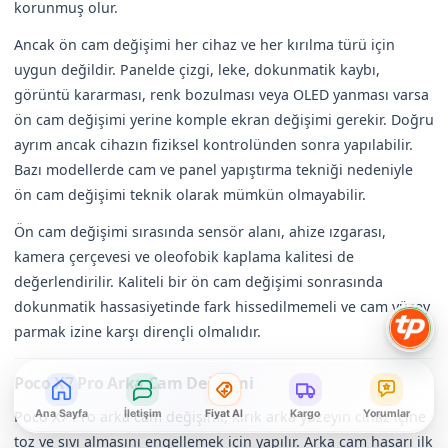
korunmuş olur.
Ancak ön cam değişimi her cihaz ve her kırılma türü için
uygun değildir. Panelde çizgi, leke, dokunmatik kaybı,
görüntü kararması, renk bozulması veya OLED yanması varsa
ön cam değişimi yerine komple ekran değişimi gerekir. Doğru
ayrım ancak cihazın fiziksel kontrolünden sonra yapılabilir.
Bazı modellerde cam ve panel yapıştırma tekniği nedeniyle
ön cam değişimi teknik olarak mümkün olmayabilir.
Ön cam değişimi sırasında sensör alanı, ahize ızgarası,
kamera çerçevesi ve oleofobik kaplama kalitesi de
değerlendirilir. Kaliteli bir ön cam değişimi sonrasında
dokunmatik hassasiyetinde fark hissedilmemeli ve cam yüzey
parmak izine karşı dirençli olmalıdır.
Poco X7 Pro Arka Cam Değişimi
Poco X7 Pro arka cam değişimi, kırık arka yüzeyin cihaz içine
Ana Sayfa
İletişim
Fiyat Al
Kargo
Yorumlar
toz ve sıvı almasını engellemek için yapılır. Arka cam hasarı ilk