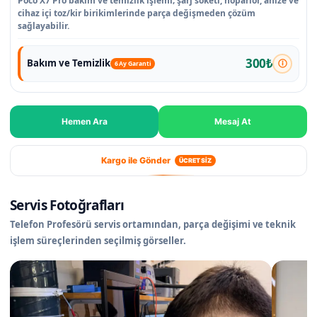
Poco X7 Pro bakım ve temizlik işlemi; şarj soketi, hoparlör, ahize ve
cihaz içi toz/kir birikimlerinde parça değişmeden çözüm
sağlayabilir.
300₺
Bakım ve Temizlik
6 Ay Garanti
Hemen Ara
Mesaj At
Kargo ile Gönder
ÜCRETSİZ
Servis Fotoğrafları
Telefon Profesörü servis ortamından, parça değişimi ve teknik
işlem süreçlerinden seçilmiş görseller.