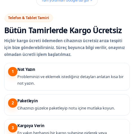
Tüm yorumları Google'da gör
Telefon & Tablet Tamiri
Bütün Tamirlerde
Kargo Ücretsiz
Hiçbir kargo ücreti ödemeden cihazınızı ücretsiz arıza tespiti
için bize gönderebilirsiniz. Süreç boyunca bilgi verilir, onayınız
olmadan ücretli işlem başlatılmaz.
Not Yazın
1
Probleminizi ve eklemek istediğiniz detayları anlatan kısa bir
not yazın.
Paketleyin
2
Cihazınızı güzelce paketleyip notu içine mutlaka koyun.
Kargoya Verin
3
En yakın herhangi bir kargo şubesine giderek veya