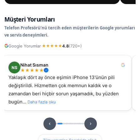
Müşteri Yorumları
Telefon Profesörü’nü tercih eden müşterilerin Google yorumları
ve servis deneyimleri.
Google Yorumlar
4.8
(720+)
·
★
★
★
★
★
Nihat Sısman
NS
★
★
★
★
★
Yaklaşık dört ay önce eşimin iPhone 13'ünün pili
değiştirildi. Hizmetten çok memnun kaldık ve o
gel
zamandan beri hiçbir sorun yaşamadık, bu yüzden
bugün…
Daha fazla oku