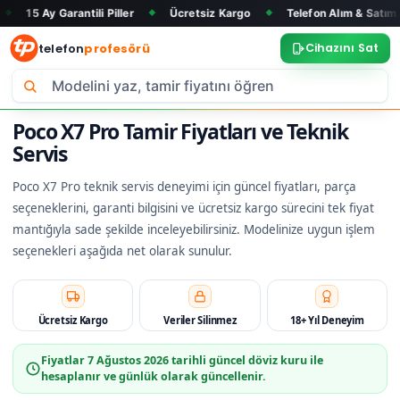
rantili Piller
Ücretsiz Kargo
Telefon Alım & Satım
Tüm Ma
◆
◆
◆
telefon
profesörü
Cihazını Sat
Poco X7 Pro Tamir Fiyatları ve Teknik
Servis
Poco X7 Pro teknik servis deneyimi için güncel fiyatları, parça
seçeneklerini, garanti bilgisini ve ücretsiz kargo sürecini tek fiyat
mantığıyla sade şekilde inceleyebilirsiniz. Modelinize uygun işlem
seçenekleri aşağıda net olarak sunulur.
Ücretsiz Kargo
Veriler Silinmez
18+ Yıl Deneyim
Fiyatlar
7 Ağustos 2026
tarihli güncel döviz kuru ile
hesaplanır ve günlük olarak güncellenir.