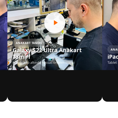
ANAKART TAMIRI
Galaxy S22 Ultra Anakart
ANA
Tamiri
iPa
Mikroskop altında hassas onarım süreci
Tablet