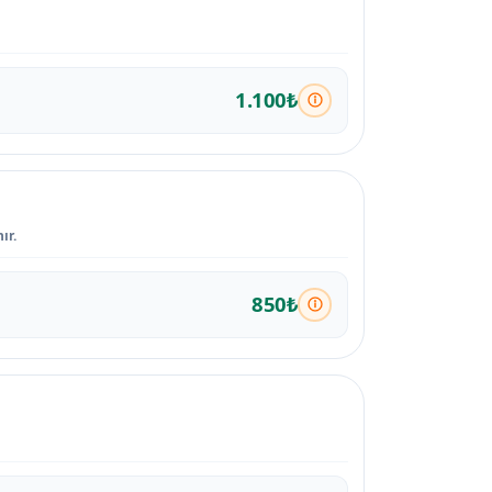
1.100₺
ır.
850₺