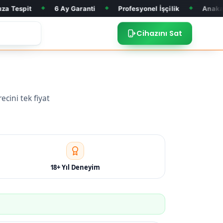
6 Ay Garanti
Profesyonel İşçilik
Anakart Tamiri
◆
◆
◆
◆
Cihazını Sat
ecini tek fiyat
18+ Yıl Deneyim