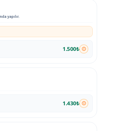
nda yapılır.
1.500₺
1.430₺