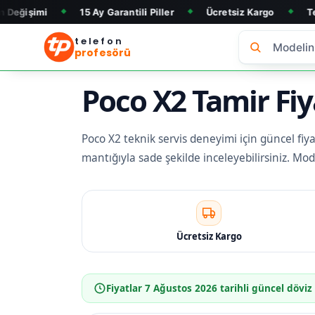
15 Ay Garantili Piller
Ücretsiz Kargo
Telefon Alım &
◆
◆
◆
telefon
profesörü
Poco X2 Tamir Fiy
Poco X2 teknik servis deneyimi için güncel fiyat
mantığıyla sade şekilde inceleyebilirsiniz. Mo
Ücretsiz Kargo
Fiyatlar
7 Ağustos 2026
tarihli güncel döviz