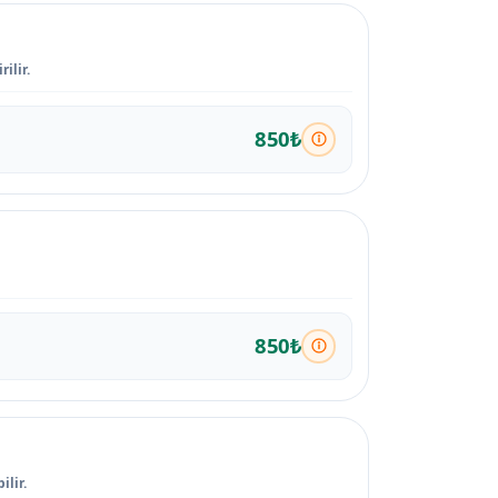
ilir.
850₺
850₺
ilir.