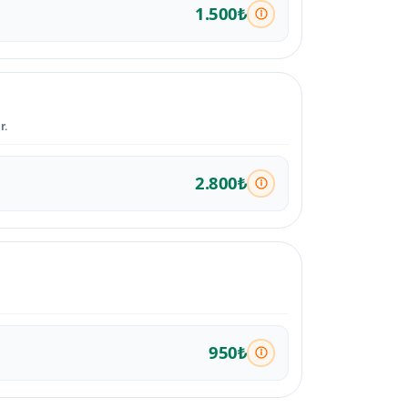
1.500₺
r.
2.800₺
950₺