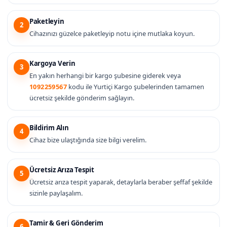
Paketleyin
2
Cihazınızı güzelce paketleyip notu içine mutlaka koyun.
Kargoya Verin
3
En yakın herhangi bir kargo şubesine giderek veya
1092259567
kodu ile Yurtiçi Kargo şubelerinden tamamen
ücretsiz şekilde gönderim sağlayın.
Bildirim Alın
4
Cihaz bize ulaştığında size bilgi verelim.
Ücretsiz Arıza Tespit
5
Ücretsiz arıza tespit yaparak, detaylarla beraber şeffaf şekilde
sizinle paylaşalım.
Tamir & Geri Gönderim
6