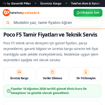
tili Piller
Ücretsiz Kargo
Telefon Alım & Satım
Tüm Mark
◆
◆
◆
telefon
profesörü
Cihazını Sat
Poco F5 Tamir Fiyatları ve Teknik Servis
Poco F5 teknik servis deneyimi için güncel fiyatları, parça
seçeneklerini, garanti bilgisini ve ücretsiz kargo sürecini tek fiyat
mantığıyla sade şekilde inceleyebilirsiniz. Modelinize uygun işlem
seçenekleri aşağıda net olarak sunulur.
Ücretsiz Kargo
Veriler Silinmez
18+ Yıl Deneyim
Fiyatlar
10 Ağustos 2026
tarihli güncel döviz kuru ile
hesaplanır ve günlük olarak güncellenir.