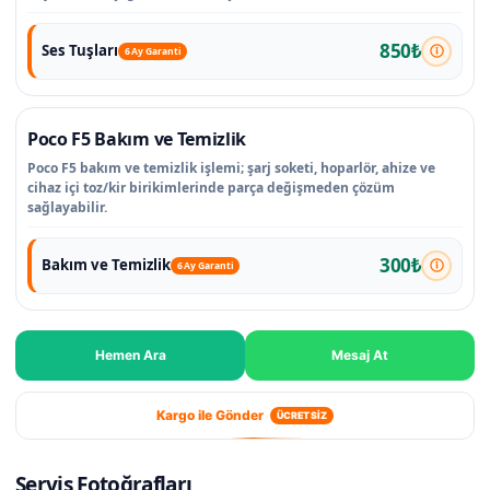
850₺
Ses Tuşları
6 Ay Garanti
Poco F5 Bakım ve Temizlik
Poco F5 bakım ve temizlik işlemi; şarj soketi, hoparlör, ahize ve
cihaz içi toz/kir birikimlerinde parça değişmeden çözüm
sağlayabilir.
300₺
Bakım ve Temizlik
6 Ay Garanti
Hemen Ara
Mesaj At
Kargo ile Gönder
ÜCRETSİZ
Servis Fotoğrafları