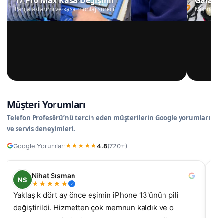
17 Pro Max Kasa Değişimi
Galax
Parça aktarımı ve kasa montaj süreci
Mikrosko
Müşteri Yorumları
Telefon Profesörü’nü tercih eden müşterilerin Google yorumları
ve servis deneyimleri.
Google Yorumlar
4.8
(720+)
·
★
★
★
★
★
Nihat Sısman
NS
★
★
★
★
★
Yaklaşık dört ay önce eşimin iPhone 13'ünün pili
değiştirildi. Hizmetten çok memnun kaldık ve o
gel