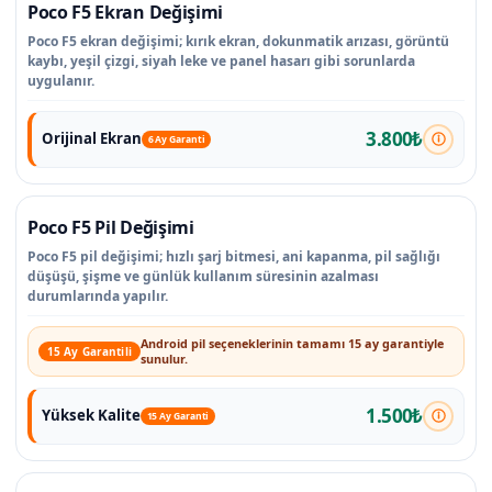
Poco F5 Ekran Değişimi
Poco F5 ekran değişimi; kırık ekran, dokunmatik arızası, görüntü
kaybı, yeşil çizgi, siyah leke ve panel hasarı gibi sorunlarda
uygulanır.
3.800₺
Orijinal Ekran
6 Ay Garanti
Poco F5 Pil Değişimi
Poco F5 pil değişimi; hızlı şarj bitmesi, ani kapanma, pil sağlığı
düşüşü, şişme ve günlük kullanım süresinin azalması
durumlarında yapılır.
Android pil seçeneklerinin tamamı 15 ay garantiyle
15 Ay Garantili
sunulur.
1.500₺
Yüksek Kalite
15 Ay Garanti