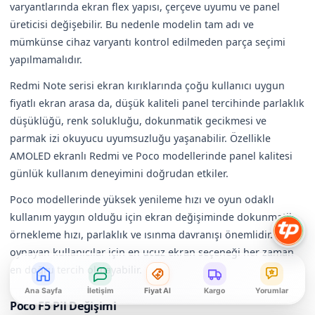
varyantlarında ekran flex yapısı, çerçeve uyumu ve panel
üreticisi değişebilir. Bu nedenle modelin tam adı ve
mümkünse cihaz varyantı kontrol edilmeden parça seçimi
yapılmamalıdır.
Redmi Note serisi ekran kırıklarında çoğu kullanıcı uygun
fiyatlı ekran arasa da, düşük kaliteli panel tercihinde parlaklık
düşüklüğü, renk solukluğu, dokunmatik gecikmesi ve
parmak izi okuyucu uyumsuzluğu yaşanabilir. Özellikle
AMOLED ekranlı Redmi ve Poco modellerinde panel kalitesi
günlük kullanım deneyimini doğrudan etkiler.
Poco modellerinde yüksek yenileme hızı ve oyun odaklı
kullanım yaygın olduğu için ekran değişiminde dokunmatik
örnekleme hızı, parlaklık ve ısınma davranışı önemlidir. Oyun
oynayan kullanıcılar için en ucuz ekran seçeneği her zaman
en doğru tercih olmayabilir.
Ana Sayfa
İletişim
Fiyat Al
Kargo
Yorumlar
Poco F5 Pil Değişimi