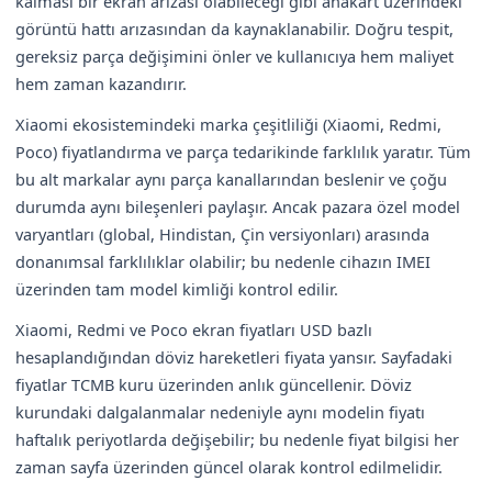
kalması bir ekran arızası olabileceği gibi anakart üzerindeki
görüntü hattı arızasından da kaynaklanabilir. Doğru tespit,
gereksiz parça değişimini önler ve kullanıcıya hem maliyet
hem zaman kazandırır.
Xiaomi ekosistemindeki marka çeşitliliği (Xiaomi, Redmi,
Poco) fiyatlandırma ve parça tedarikinde farklılık yaratır. Tüm
bu alt markalar aynı parça kanallarından beslenir ve çoğu
durumda aynı bileşenleri paylaşır. Ancak pazara özel model
varyantları (global, Hindistan, Çin versiyonları) arasında
donanımsal farklılıklar olabilir; bu nedenle cihazın IMEI
üzerinden tam model kimliği kontrol edilir.
Xiaomi, Redmi ve Poco ekran fiyatları USD bazlı
hesaplandığından döviz hareketleri fiyata yansır. Sayfadaki
fiyatlar TCMB kuru üzerinden anlık güncellenir. Döviz
kurundaki dalgalanmalar nedeniyle aynı modelin fiyatı
haftalık periyotlarda değişebilir; bu nedenle fiyat bilgisi her
zaman sayfa üzerinden güncel olarak kontrol edilmelidir.