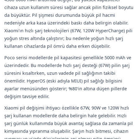
cihaza uzun kullanım süresi sağlar ancak pilin fiziksel boyutu
da büyüktür. Pil şişmesi durumunda büyük pil hacmi
nedeniyle arka kasa üzerindeki baskı daha belirgin olabilir.
Xiaomi'ın hızlı şarj teknolojileri (67W, 120W HyperCharge) pili
yoğun stres altında çalıştırır; bu nedenle yoğun hızlı şarj
kullanan cihazlarda pil ömrü daha erken düşebilir.
Poco serisi modellerde pil kapasitesi genellikle 5000 mAh ve
üzerindedir. Bu modellerde hızlı şarj desteği (67W) pilin şarj
süresini kısaltırken, uzun vadede pil sağlığının takibi
önemlidir. HyperOS (eski adıyla MIUI) pil sağlığı bilgisini
ayarlar menüsünden gösterir; %80'in altına düşen pillerde
değişim tavsiye edilir.
Xiaomi pil değişimi ihtiyacı özellikle 67W, 90W ve 120W hızlı
şarj kullanan modellerde daha belirgin hale gelebilir. Hızlı
şarj günlük kullanımda büyük avantaj sağlasa da zamanla pil
kimyasında yıpranma oluşabilir. Şarjın hızlı bitmesi, cihazın
ısınması ve yüzde düşüşlerinin ani olması pilin ömrünü