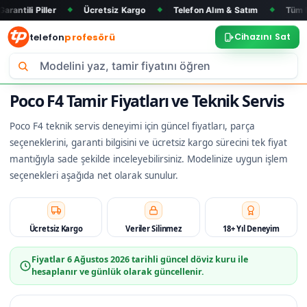
r
Ücretsiz Kargo
Telefon Alım & Satım
Tüm Marka ve Mod
◆
◆
◆
telefon
profesörü
Cihazını Sat
Poco F4 Tamir Fiyatları ve Teknik Servis
Poco F4 teknik servis deneyimi için güncel fiyatları, parça
seçeneklerini, garanti bilgisini ve ücretsiz kargo sürecini tek fiyat
mantığıyla sade şekilde inceleyebilirsiniz. Modelinize uygun işlem
seçenekleri aşağıda net olarak sunulur.
Ücretsiz Kargo
Veriler Silinmez
18+ Yıl Deneyim
Fiyatlar
6 Ağustos 2026
tarihli güncel döviz kuru ile
hesaplanır ve günlük olarak güncellenir.