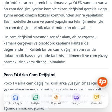
görüntü kararması, renk bozulması veya OLED yanması varsa
ön cam değişimi yerine komple ekran değişimi gerekir. Doğru
ayrım ancak cihazın fiziksel kontrolünden sonra yapılabilir.
Bazı modellerde cam ve panel yapıştırma tekniği nedeniyle
ön cam değişimi teknik olarak mümkün olmayabilir.
Ön cam değişimi sırasında sensör alanı, ahize ızgarası,
kamera çerçevesi ve oleofobik kaplama kalitesi de
değerlendirilir. Kaliteli bir ön cam değişimi sonrasında
dokunmatik hassasiyetinde fark hissedilmemeli ve cam yüzey
parmak izine karşı dirençli olmalıdır.
Poco F4 Arka Cam Değişimi
Poco F4 arka cam değişimi, kırık arka yüzeyin cihaz içine toz
ve sıvı almasını engellemek için yapılır. Arka cam hasarı ilk
bakışta yalnızca kozmetik bir sorun gibi görünse de kamera
çevresi, kablosuz şarj alanı, NFC anteni ve kasa bütünlüğü
Ana Sayfa
İletişim
Fiyat Al
Kargo
Yorumlar
açısından risk oluşturabilir.