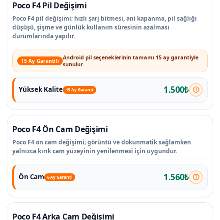
Poco F4 Pil Değişimi
Poco F4 pil değişimi; hızlı şarj bitmesi, ani kapanma, pil sağlığı
düşüşü, şişme ve günlük kullanım süresinin azalması
durumlarında yapılır.
Android pil seçeneklerinin tamamı 15 ay garantiyle
15 Ay Garantili
sunulur.
1.500₺
Yüksek Kalite
15 Ay Garanti
Poco F4 Ön Cam Değişimi
Poco F4 ön cam değişimi; görüntü ve dokunmatik sağlamken
yalnızca kırık cam yüzeyinin yenilenmesi için uygundur.
1.560₺
Ön Cam
6 Ay Garanti
Poco F4 Arka Cam Değişimi