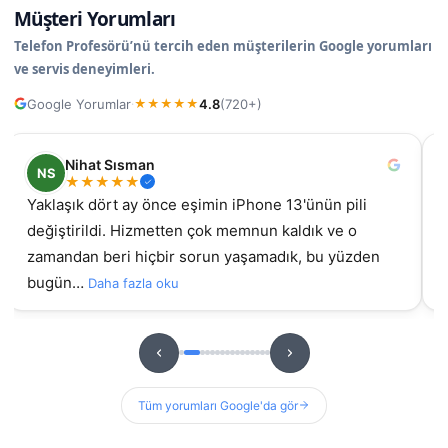
Müşteri Yorumları
Telefon Profesörü’nü tercih eden müşterilerin Google yorumları
ve servis deneyimleri.
Google Yorumlar
4.8
(720+)
·
★
★
★
★
★
Nilüfer
N
★
★
★
★
★
samsung galaxy A55 ekran değişimi için geldim, iyi ki
İz
gelmiştim daha önce başka yerde yaptırmıştım
g
sorunluydu ama burada orijinal ekran takıldıydı, t…
hizme
u
Daha fazla oku
Tüm yorumları Google'da gör