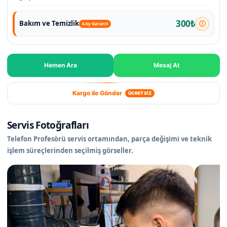
300₺
Bakım ve Temizlik
6 Ay Garanti
Hemen Ara
Mesaj At
Kargo ile Gönder
ÜCRETSİZ
Servis Fotoğrafları
Telefon Profesörü servis ortamından, parça değişimi ve teknik
işlem süreçlerinden seçilmiş görseller.