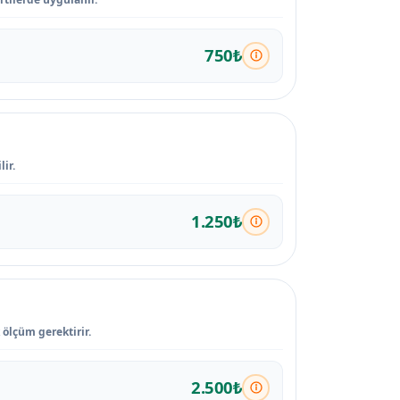
750₺
ir.
1.250₺
 ölçüm gerektirir.
2.500₺