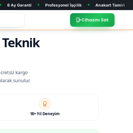
nti
Profesyonel İşçilik
Anakart Tamiri
Ön ve Ark
◆
◆
◆
Cihazını Sat
e Teknik
ücretsiz kargo
olarak sunulur.
18+ Yıl Deneyim