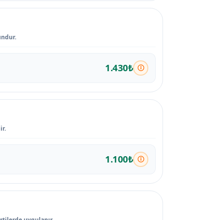
undur.
1.430₺
r.
1.100₺
rtilerde uygulanır.