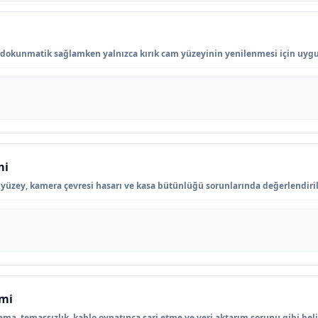
 dokunmatik sağlamken yalnızca kırık cam yüzeyinin yenilenmesi için uyg
mi
 yüzey, kamera çevresi hasarı ve kasa bütünlüğü sorunlarında değerlendirili
imi
ama, temassızlık, kablo oynatınca şarj etme ve veri aktarım sorunu gibi beli