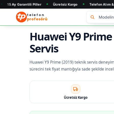
antili Piller
Ücretsiz Kargo
Telefon Alım & Satım
◆
◆
◆
telefon
profesörü
Huawei Y9 Prime (
Servis
Huawei Y9 Prime (2019) teknik servis deneyimi i
sürecini tek fiyat mantığıyla sade şekilde inc
Ücretsiz Kargo