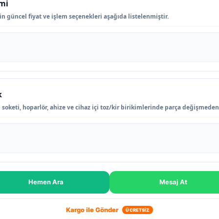
imi
n güncel fiyat ve işlem seçenekleri aşağıda listelenmiştir.
k
 soketi, hoparlör, ahize ve cihaz içi toz/kir birikimlerinde parça değişmede
Hemen Ara
Mesaj At
Kargo ile Gönder
ÜCRETSİZ