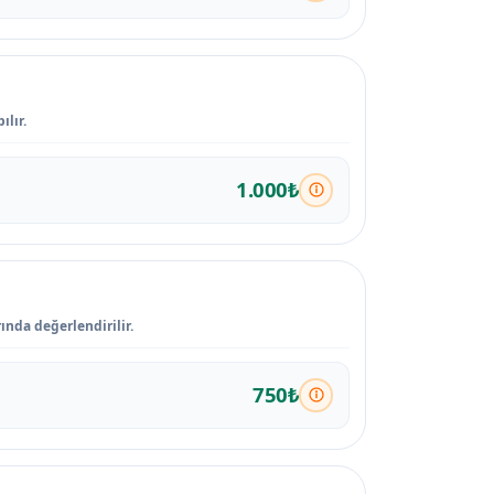
lır.
1.000₺
nda değerlendirilir.
750₺