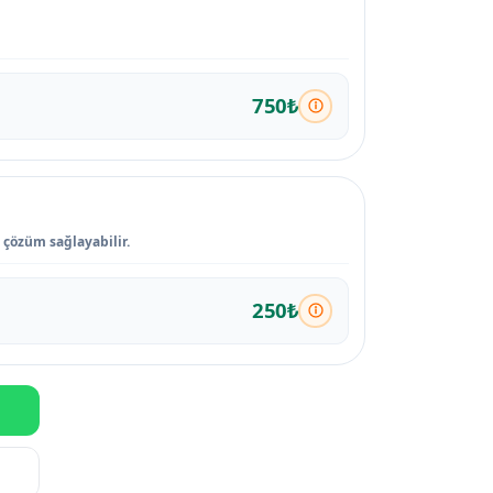
750₺
n çözüm sağlayabilir.
250₺