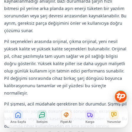
kaynaklanmadığı anlaşılır. Bazı durumlarda şarjın hızlı
bitmesi pil yerine arka planda aşırı enerji tüketen bir yazılım
sorunundan veya şarj devresi arızasından kaynaklanabilir. Bu
ayrım, gereksiz parça değişimini önler ve kullanıcıya doğru
çözümü sunar.
Pil seçenekleri arasında orijinal, çıkma orijinal, yeni nesil
yüksek kalite ve yüksek kalite seçenekleri bulunabilir. Orijinal
pil, cihaz yazılımıyla tam uyum sağlar ve pil sağlığı bilgisi
doğru gösterilir. Yüksek kalite piller ise daha uygun maliyetli
olup günlük kullanım için tatmin edici performans sunabilir.
Pil değişimi sonrasında cihaz birkaç şarj döngüsü boyunca
kalibrasyonunu tamamlar ve pil yüzdesi bu süreçte
normalleşir.
Pil şişmesi, acil müdahale gerektiren bir durumdur. Şişmiş pil
ekrana baskı yaparak dokunmatik sorunlarına, ekran
kalkmasına veya cihaz kasasının açılmasına neden olabilir. Bu
Ana Sayfa
İletişim
Fiyat Al
Kargo
Yorumlar
durumda cihaz kullanılmadan en kısa sürede servise