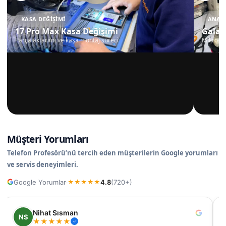
KASA DEĞIŞIMI
ANAKA
17 Pro Max Kasa Değişimi
Galax
Parça aktarımı ve kasa montaj süreci
Mikrosko
Müşteri Yorumları
Telefon Profesörü’nü tercih eden müşterilerin Google yorumları
ve servis deneyimleri.
Google Yorumlar
4.8
(720+)
·
★
★
★
★
★
Nilüfer
N
★
★
★
★
★