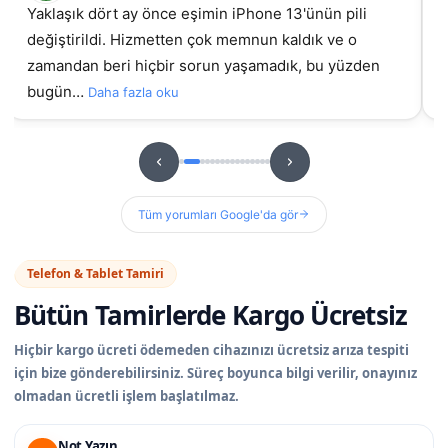
samsung galaxy A55 ekran değişimi için geldim, iyi ki
İz
gelmiştim daha önce başka yerde yaptırmıştım
g
sorunluydu ama burada orijinal ekran takıldıydı, t…
hizme
u
Daha fazla oku
Tüm yorumları Google'da gör
Telefon & Tablet Tamiri
Bütün Tamirlerde
Kargo Ücretsiz
Hiçbir kargo ücreti ödemeden cihazınızı ücretsiz arıza tespiti
için bize gönderebilirsiniz. Süreç boyunca bilgi verilir, onayınız
olmadan ücretli işlem başlatılmaz.
Not Yazın