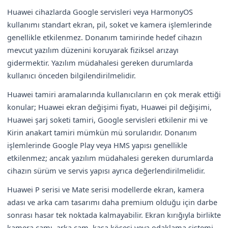
Huawei cihazlarda Google servisleri veya HarmonyOS
kullanımı standart ekran, pil, soket ve kamera işlemlerinde
genellikle etkilenmez. Donanım tamirinde hedef cihazın
mevcut yazılım düzenini koruyarak fiziksel arızayı
gidermektir. Yazılım müdahalesi gereken durumlarda
kullanıcı önceden bilgilendirilmelidir.
Huawei tamiri aramalarında kullanıcıların en çok merak ettiği
konular; Huawei ekran değişimi fiyatı, Huawei pil değişimi,
Huawei şarj soketi tamiri, Google servisleri etkilenir mi ve
Kirin anakart tamiri mümkün mü sorularıdır. Donanım
işlemlerinde Google Play veya HMS yapısı genellikle
etkilenmez; ancak yazılım müdahalesi gereken durumlarda
cihazın sürüm ve servis yapısı ayrıca değerlendirilmelidir.
Huawei P serisi ve Mate serisi modellerde ekran, kamera
adası ve arka cam tasarımı daha premium olduğu için darbe
sonrası hasar tek noktada kalmayabilir. Ekran kırığıyla birlikte
kamera camı, arka cam, kasa köşesi veya odaklama sistemi