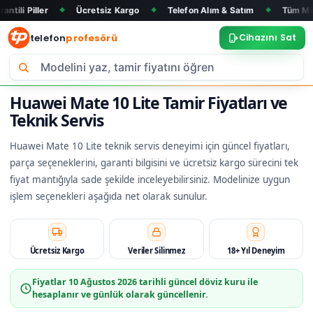
Ücretsiz Kargo
Telefon Alım & Satım
Tüm Marka ve Model
◆
◆
◆
telefon
profesörü
Cihazını Sat
Huawei Mate 10 Lite Tamir Fiyatları ve
Teknik Servis
Huawei Mate 10 Lite teknik servis deneyimi için güncel fiyatları,
parça seçeneklerini, garanti bilgisini ve ücretsiz kargo sürecini tek
fiyat mantığıyla sade şekilde inceleyebilirsiniz. Modelinize uygun
işlem seçenekleri aşağıda net olarak sunulur.
Ücretsiz Kargo
Veriler Silinmez
18+ Yıl Deneyim
Fiyatlar
10 Ağustos 2026
tarihli güncel döviz kuru ile
hesaplanır ve günlük olarak güncellenir.