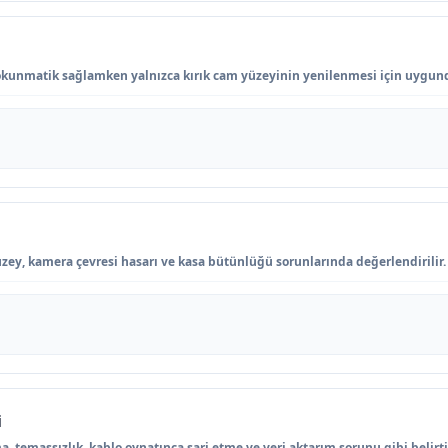
kunmatik sağlamken yalnızca kırık cam yüzeyinin yenilenmesi için uygun
zey, kamera çevresi hasarı ve kasa bütünlüğü sorunlarında değerlendirilir.
i
, temassızlık, kablo oynatınca şarj etme ve veri aktarım sorunu gibi belirt