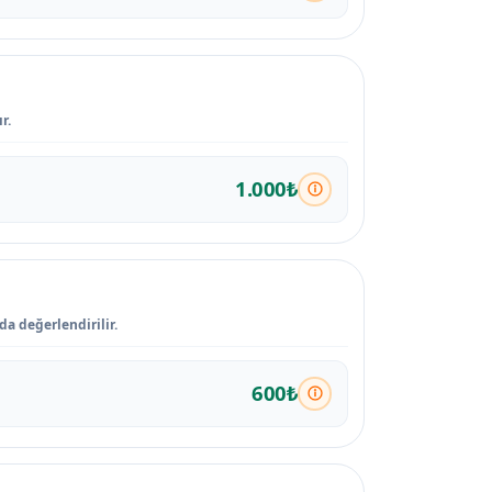
r.
1.000₺
a değerlendirilir.
600₺