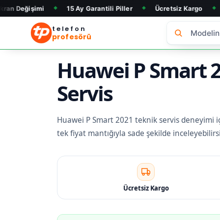
mi
15 Ay Garantili Piller
Ücretsiz Kargo
Telefon Al
◆
◆
◆
telefon
profesörü
Huawei P Smart 20
Servis
Huawei P Smart 2021 teknik servis deneyimi için
tek fiyat mantığıyla sade şekilde inceleyebili
Ücretsiz Kargo