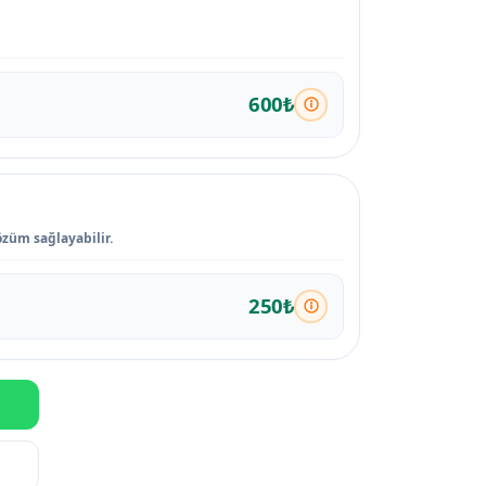
600₺
özüm sağlayabilir.
250₺