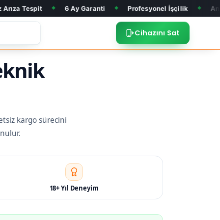
t
6 Ay Garanti
Profesyonel İşçilik
Anakart Tamiri
◆
◆
◆
Cihazını Sat
eknik
etsiz kargo sürecini
nulur.
18+ Yıl Deneyim