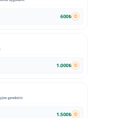
600₺
.
1.000₺
çüm gerektirir.
1.500₺