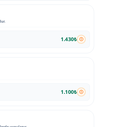
dur.
1.430₺
1.100₺
ilerde uygulanır.