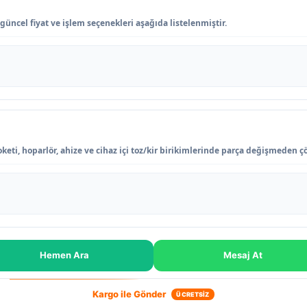
i
güncel fiyat ve işlem seçenekleri aşağıda listelenmiştir.
keti, hoparlör, ahize ve cihaz içi toz/kir birikimlerinde parça değişmeden ç
Hemen Ara
Mesaj At
Kargo ile Gönder
ÜCRETSİZ