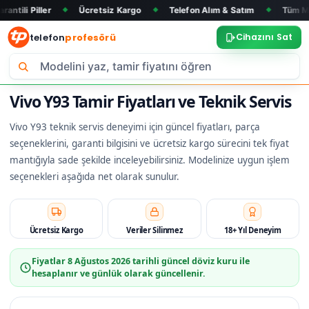
r
Ücretsiz Kargo
Telefon Alım & Satım
Tüm Marka ve Mod
◆
◆
◆
telefon
profesörü
Cihazını Sat
Vivo Y93 Tamir Fiyatları ve Teknik Servis
Vivo Y93 teknik servis deneyimi için güncel fiyatları, parça
seçeneklerini, garanti bilgisini ve ücretsiz kargo sürecini tek fiyat
mantığıyla sade şekilde inceleyebilirsiniz. Modelinize uygun işlem
seçenekleri aşağıda net olarak sunulur.
Ücretsiz Kargo
Veriler Silinmez
18+ Yıl Deneyim
Fiyatlar
8 Ağustos 2026
tarihli güncel döviz kuru ile
hesaplanır ve günlük olarak güncellenir.