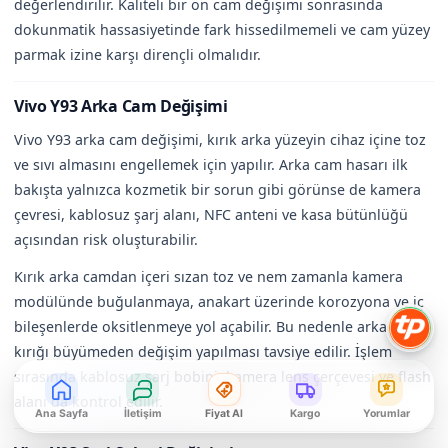
değerlendirilir. Kaliteli bir ön cam değişimi sonrasında
dokunmatik hassasiyetinde fark hissedilmemeli ve cam yüzey
parmak izine karşı dirençli olmalıdır.
Vivo Y93 Arka Cam Değişimi
Vivo Y93 arka cam değişimi, kırık arka yüzeyin cihaz içine toz
ve sıvı almasını engellemek için yapılır. Arka cam hasarı ilk
bakışta yalnızca kozmetik bir sorun gibi görünse de kamera
çevresi, kablosuz şarj alanı, NFC anteni ve kasa bütünlüğü
açısından risk oluşturabilir.
Kırık arka camdan içeri sızan toz ve nem zamanla kamera
modülünde buğulanmaya, anakart üzerinde korozyona ve iç
bileşenlerde oksitlenmeye yol açabilir. Bu nedenle arka cam
kırığı büyümeden değişim yapılması tavsiye edilir. İşlem
sırasında kablosuz şarj bobini, kamera lens çerçevesi ve flash
alanı da kontrol edilir.
Ana Sayfa
İletişim
Fiyat Al
Kargo
Yorumlar