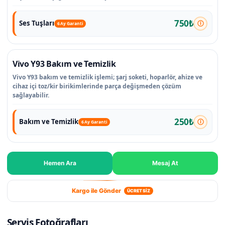
750₺
Ses Tuşları
6 Ay Garanti
Vivo Y93 Bakım ve Temizlik
Vivo Y93 bakım ve temizlik işlemi; şarj soketi, hoparlör, ahize ve
cihaz içi toz/kir birikimlerinde parça değişmeden çözüm
sağlayabilir.
250₺
Bakım ve Temizlik
6 Ay Garanti
Hemen Ara
Mesaj At
Kargo ile Gönder
ÜCRETSİZ
Servis Fotoğrafları