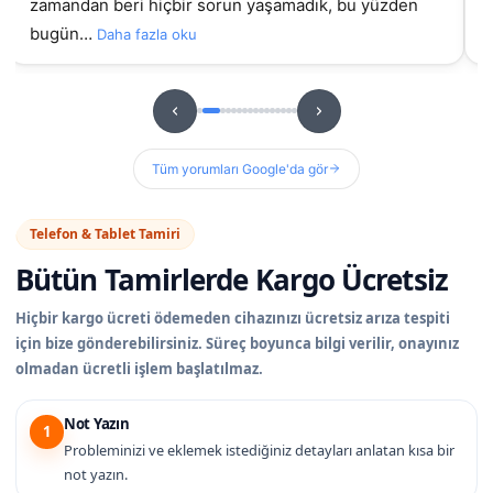
sorunluydu ama burada orijinal ekran takıldıydı, t…
hizme
u
Daha fazla oku
Tüm yorumları Google'da gör
Telefon & Tablet Tamiri
Bütün Tamirlerde
Kargo Ücretsiz
Hiçbir kargo ücreti ödemeden cihazınızı ücretsiz arıza tespiti
için bize gönderebilirsiniz. Süreç boyunca bilgi verilir, onayınız
olmadan ücretli işlem başlatılmaz.
Not Yazın
1
Probleminizi ve eklemek istediğiniz detayları anlatan kısa bir
not yazın.