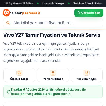
antili Piller
Ücretsiz Kargo
Telefon Alım & Satım
Tüm Ma
◆
◆
◆
telefon
profesörü
Cihazını Sat
Vivo Y27 Tamir Fiyatları ve Teknik Servis
Vivo Y27 teknik servis deneyimi için güncel fiyatları, parça
seçeneklerini, garanti bilgisini ve ücretsiz kargo sürecini tek fiyat
mantığıyla sade şekilde inceleyebilirsiniz. Modelinize uygun işlem
seçenekleri aşağıda net olarak sunulur.
Ücretsiz Kargo
Veriler Silinmez
18+ Yıl Deneyim
Fiyatlar
6 Ağustos 2026
tarihli güncel döviz kuru ile
hesaplanır ve günlük olarak güncellenir.