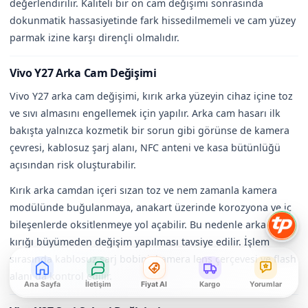
değerlendirilir. Kaliteli bir ön cam değişimi sonrasında
dokunmatik hassasiyetinde fark hissedilmemeli ve cam yüzey
parmak izine karşı dirençli olmalıdır.
Vivo Y27 Arka Cam Değişimi
Vivo Y27 arka cam değişimi, kırık arka yüzeyin cihaz içine toz
ve sıvı almasını engellemek için yapılır. Arka cam hasarı ilk
bakışta yalnızca kozmetik bir sorun gibi görünse de kamera
çevresi, kablosuz şarj alanı, NFC anteni ve kasa bütünlüğü
açısından risk oluşturabilir.
Kırık arka camdan içeri sızan toz ve nem zamanla kamera
modülünde buğulanmaya, anakart üzerinde korozyona ve iç
bileşenlerde oksitlenmeye yol açabilir. Bu nedenle arka cam
kırığı büyümeden değişim yapılması tavsiye edilir. İşlem
sırasında kablosuz şarj bobini, kamera lens çerçevesi ve flash
alanı da kontrol edilir.
Ana Sayfa
İletişim
Fiyat Al
Kargo
Yorumlar