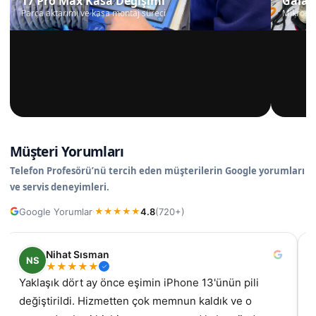
17 Pro Max Kasa Değişimi
Galax
Parça aktarımı ve kasa montaj süreci
Mikrosko
Müşteri Yorumları
Telefon Profesörü’nü tercih eden müşterilerin Google yorumları
ve servis deneyimleri.
Google Yorumlar
4.8
(720+)
·
★
★
★
★
★
Nihat Sısman
NS
★
★
★
★
★
Yaklaşık dört ay önce eşimin iPhone 13'ünün pili
değiştirildi. Hizmetten çok memnun kaldık ve o
gel