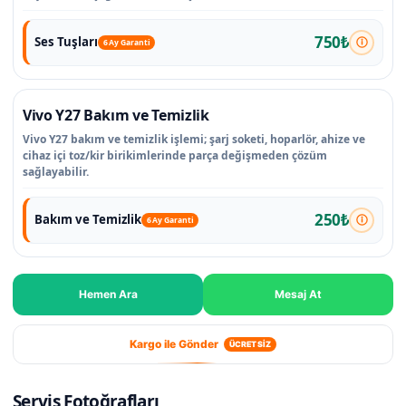
750₺
Ses Tuşları
6 Ay Garanti
Vivo Y27 Bakım ve Temizlik
Vivo Y27 bakım ve temizlik işlemi; şarj soketi, hoparlör, ahize ve
cihaz içi toz/kir birikimlerinde parça değişmeden çözüm
sağlayabilir.
250₺
Bakım ve Temizlik
6 Ay Garanti
Hemen Ara
Mesaj At
Kargo ile Gönder
ÜCRETSİZ
Servis Fotoğrafları