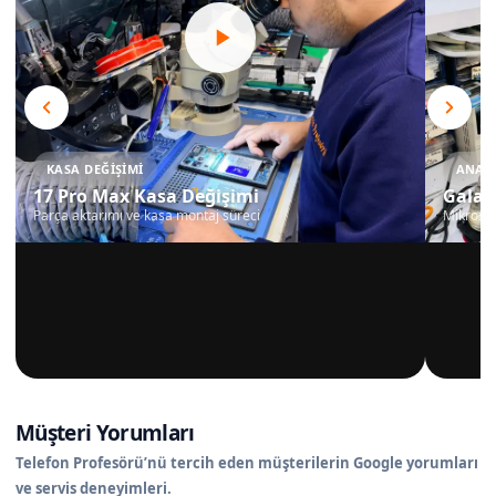
KASA DEĞIŞIMI
ANAKA
17 Pro Max Kasa Değişimi
Galax
Parça aktarımı ve kasa montaj süreci
Mikrosko
Müşteri Yorumları
Telefon Profesörü’nü tercih eden müşterilerin Google yorumları
ve servis deneyimleri.