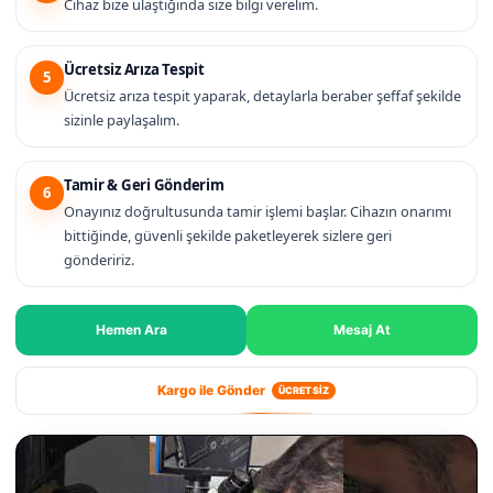
Cihaz bize ulaştığında size bilgi verelim.
Ücretsiz Arıza Tespit
5
Ücretsiz arıza tespit yaparak, detaylarla beraber şeffaf şekilde
sizinle paylaşalım.
Tamir & Geri Gönderim
6
Onayınız doğrultusunda tamir işlemi başlar. Cihazın onarımı
bittiğinde, güvenli şekilde paketleyerek sizlere geri
göndeririz.
Hemen Ara
Mesaj At
Kargo ile Gönder
ÜCRETSİZ