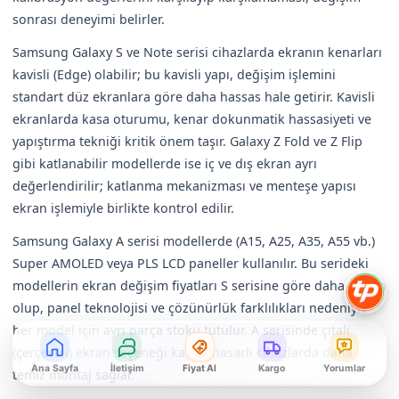
sonrası deneyimi belirler.
Samsung Galaxy S ve Note serisi cihazlarda ekranın kenarları
kavisli (Edge) olabilir; bu kavisli yapı, değişim işlemini
standart düz ekranlara göre daha hassas hale getirir. Kavisli
ekranlarda kasa oturumu, kenar dokunmatik hassasiyeti ve
yapıştırma tekniği kritik önem taşır. Galaxy Z Fold ve Z Flip
gibi katlanabilir modellerde ise iç ve dış ekran ayrı
değerlendirilir; katlanma mekanizması ve menteşe yapısı
ekran işlemiyle birlikte kontrol edilir.
Samsung Galaxy A serisi modellerde (A15, A25, A35, A55 vb.)
Super AMOLED veya PLS LCD paneller kullanılır. Bu serideki
modellerin ekran değişim fiyatları S serisine göre daha uygun
olup, panel teknolojisi ve çözünürlük farklılıkları nedeniyle
her model için ayrı parça stoku tutulur. A serisinde çıtalı
(çerçeveli) ekran seçeneği kasası hasarlı cihazlarda daha
Ana Sayfa
İletişim
Fiyat Al
Kargo
Yorumlar
temiz montaj sağlar.