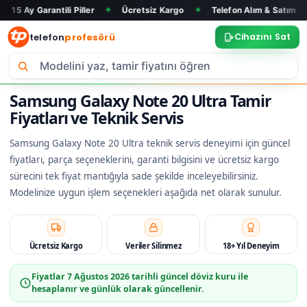
antili Piller
Ücretsiz Kargo
Telefon Alım & Satım
Tüm Mar
◆
◆
◆
telefon
profesörü
Cihazını Sat
Samsung Galaxy Note 20 Ultra Tamir
Fiyatları ve Teknik Servis
Samsung Galaxy Note 20 Ultra teknik servis deneyimi için güncel
fiyatları, parça seçeneklerini, garanti bilgisini ve ücretsiz kargo
sürecini tek fiyat mantığıyla sade şekilde inceleyebilirsiniz.
Modelinize uygun işlem seçenekleri aşağıda net olarak sunulur.
Ücretsiz Kargo
Veriler Silinmez
18+ Yıl Deneyim
Fiyatlar
7 Ağustos 2026
tarihli güncel döviz kuru ile
hesaplanır ve günlük olarak güncellenir.