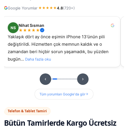
Google Yorumlar
4.8
(720+)
·
★
★
★
★
★
Nihat Sısman
NS
★
★
★
★
★
Yaklaşık dört ay önce eşimin iPhone 13'ünün pili
değiştirildi. Hizmetten çok memnun kaldık ve o
gel
zamandan beri hiçbir sorun yaşamadık, bu yüzden
bugün…
Daha fazla oku
Tüm yorumları Google'da gör
Telefon & Tablet Tamiri
Bütün Tamirlerde
Kargo Ücretsiz