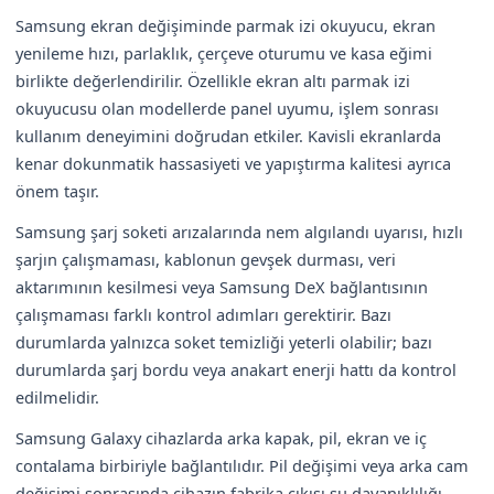
Samsung ekran değişiminde parmak izi okuyucu, ekran
yenileme hızı, parlaklık, çerçeve oturumu ve kasa eğimi
birlikte değerlendirilir. Özellikle ekran altı parmak izi
okuyucusu olan modellerde panel uyumu, işlem sonrası
kullanım deneyimini doğrudan etkiler. Kavisli ekranlarda
kenar dokunmatik hassasiyeti ve yapıştırma kalitesi ayrıca
önem taşır.
Samsung şarj soketi arızalarında nem algılandı uyarısı, hızlı
şarjın çalışmaması, kablonun gevşek durması, veri
aktarımının kesilmesi veya Samsung DeX bağlantısının
çalışmaması farklı kontrol adımları gerektirir. Bazı
durumlarda yalnızca soket temizliği yeterli olabilir; bazı
durumlarda şarj bordu veya anakart enerji hattı da kontrol
edilmelidir.
Samsung Galaxy cihazlarda arka kapak, pil, ekran ve iç
contalama birbiriyle bağlantılıdır. Pil değişimi veya arka cam
değişimi sonrasında cihazın fabrika çıkışı su dayanıklılığı