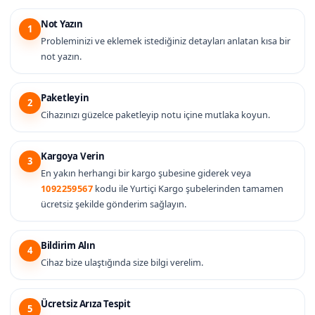
Not Yazın
1
Probleminizi ve eklemek istediğiniz detayları anlatan kısa bir
not yazın.
Paketleyin
2
Cihazınızı güzelce paketleyip notu içine mutlaka koyun.
Kargoya Verin
3
En yakın herhangi bir kargo şubesine giderek veya
1092259567
kodu ile Yurtiçi Kargo şubelerinden tamamen
ücretsiz şekilde gönderim sağlayın.
Bildirim Alın
4
Cihaz bize ulaştığında size bilgi verelim.
Ücretsiz Arıza Tespit
5