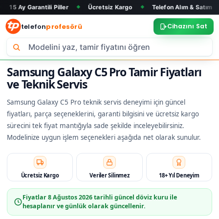
antili Piller
Ücretsiz Kargo
Telefon Alım & Satım
Tüm Ma
◆
◆
◆
telefon
profesörü
Cihazını Sat
Samsung Galaxy C5 Pro Tamir Fiyatları
ve Teknik Servis
Samsung Galaxy C5 Pro teknik servis deneyimi için güncel
fiyatları, parça seçeneklerini, garanti bilgisini ve ücretsiz kargo
sürecini tek fiyat mantığıyla sade şekilde inceleyebilirsiniz.
Modelinize uygun işlem seçenekleri aşağıda net olarak sunulur.
Ücretsiz Kargo
Veriler Silinmez
18+ Yıl Deneyim
Fiyatlar
8 Ağustos 2026
tarihli güncel döviz kuru ile
hesaplanır ve günlük olarak güncellenir.