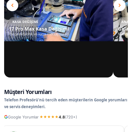
KASA DEĞIŞIMI
ANAKA
17 Pro Max Kasa Değişimi
Galax
Parça aktarımı ve kasa montaj süreci
Mikrosko
Müşteri Yorumları
Telefon Profesörü’nü tercih eden müşterilerin Google yorumları
ve servis deneyimleri.
Google Yorumlar
4.8
(720+)
·
★
★
★
★
★