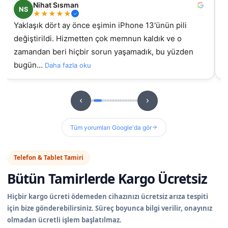
Nihat Sısman
NS
★
★
★
★
★
Yaklaşık dört ay önce eşimin iPhone 13'ünün pili
değiştirildi. Hizmetten çok memnun kaldık ve o
gel
zamandan beri hiçbir sorun yaşamadık, bu yüzden
bugün…
Daha fazla oku
Tüm yorumları Google'da gör
Telefon & Tablet Tamiri
Bütün Tamirlerde
Kargo Ücretsiz
Hiçbir kargo ücreti ödemeden cihazınızı ücretsiz arıza tespiti
için bize gönderebilirsiniz. Süreç boyunca bilgi verilir, onayınız
olmadan ücretli işlem başlatılmaz.