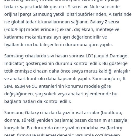
tedarik yapısı farklılık gösterir. S serisi ve Note serisinde
orijinal parça Samsung yetkili distribütörlerinden, A serisinde
ise global tedarik kanallarından sağlanır. Galaxy Z serisi
(Fold/Flip) modellerinde iç ekran, dış ekran, menteşe ve
katlanma mekanizması ayrı ayrı değerlendirilir ve
fiyatlandırma bu bileşenlerin durumuna göre yapılır.
Samsung cihazlarda sıvı hasarı sonrası LDI (Liquid Damage
Indicator) göstergesinin durumu kontrol edilir. Bu gösterge
tetiklenmişse cihazın daha önce sıvıya maruz kaldığı anlaşılır
ve anakart kontrolü daha kapsamlı yapılır. Samsung'un çift
SIM, eSIM ve 5G antenlerinin konumu modele göre
değiştiğinden, şarj soketi veya anakart işlemlerinde bu
bağlantı hatları da kontrol edilir.
Samsung Galaxy cihazlarda yazılımsal arızalar (bootloop,
donma, sürekli yeniden başlama) bazen donanım arızasıyla
karışabilir. Bu durumda önce yazılım müdahalesi (factory
reset, firmware yükleme) denenir; yazılımla çözülmeyen