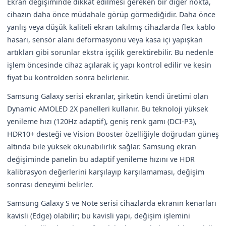
Ekran değişiminde dikkat edilmesi gereken bir diğer nokta,
cihazın daha önce müdahale görüp görmediğidir. Daha önce
yanlış veya düşük kaliteli ekran takılmış cihazlarda flex kablo
hasarı, sensör alanı deformasyonu veya kasa içi yapışkan
artıkları gibi sorunlar ekstra işçilik gerektirebilir. Bu nedenle
işlem öncesinde cihaz açılarak iç yapı kontrol edilir ve kesin
fiyat bu kontrolden sonra belirlenir.
Samsung Galaxy serisi ekranlar, şirketin kendi üretimi olan
Dynamic AMOLED 2X panelleri kullanır. Bu teknoloji yüksek
yenileme hızı (120Hz adaptif), geniş renk gamı (DCI-P3),
HDR10+ desteği ve Vision Booster özelliğiyle doğrudan güneş
altında bile yüksek okunabilirlik sağlar. Samsung ekran
değişiminde panelin bu adaptif yenileme hızını ve HDR
kalibrasyon değerlerini karşılayıp karşılamaması, değişim
sonrası deneyimi belirler.
Samsung Galaxy S ve Note serisi cihazlarda ekranın kenarları
kavisli (Edge) olabilir; bu kavisli yapı, değişim işlemini