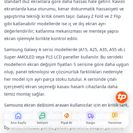
standart düz ekranlara göre daha hassas hale getirir. Kavisli
ekranlarda kasa oturumu, kenar dokunmatik hassasiyeti ve
yapıştırma tekniği kritik önem taşır. Galaxy Z Fold ve Z Flip
gibi katlanabilir modellerde ise iç ve dış ekran ayrı
değerlendirilir; katlanma mekanizması ve menteşe yapısı
ekran işlemiyle birlikte kontrol edilir.
Samsung Galaxy A serisi modellerde (A15, A25, A35, A55 vb.)
Super AMOLED veya PLS LCD paneller kullanılır. Bu serideki
modellerin ekran değişim fiyatları S serisine göre daha uygun
olup, panel teknolojisi ve çözünürlük farklılıkları nedeniyle
her model için ayrı parça stoku tutulur. A serisinde çıtalı
(çerçeveli) ekran seçeneği kasası hasarlı cihazlarda daha
temiz montaj sağlar.
Samsung ekran değişimi arayan kullanıcılar için en kritik fark,
Galaxy A serisi, S serisi, Note serisi ve Z serisinin aynı ekran
maliyetine sahip olmamasıdır. Galaxy S Ultra modellerde
Ana Sayfa
İletişim
Fiyat Al
Kargo
Yorumlar
Dynamic AMOLED panel, yüksek parlaklık, adaptif yenileme