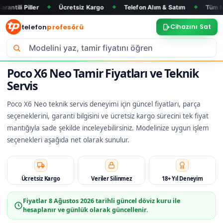
r
Ücretsiz Kargo
Telefon Alım & Satım
Tüm Marka ve Mod
◆
◆
◆
telefon
profesörü
Cihazını Sat
Poco X6 Neo Tamir Fiyatları ve Teknik
Servis
Poco X6 Neo teknik servis deneyimi için güncel fiyatları, parça
seçeneklerini, garanti bilgisini ve ücretsiz kargo sürecini tek fiyat
mantığıyla sade şekilde inceleyebilirsiniz. Modelinize uygun işlem
seçenekleri aşağıda net olarak sunulur.
Ücretsiz Kargo
Veriler Silinmez
18+ Yıl Deneyim
Fiyatlar
8 Ağustos 2026
tarihli güncel döviz kuru ile
hesaplanır ve günlük olarak güncellenir.