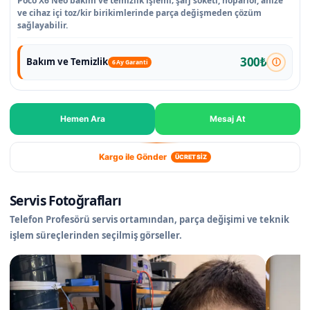
Poco X6 Neo bakım ve temizlik işlemi; şarj soketi, hoparlör, ahize
ve cihaz içi toz/kir birikimlerinde parça değişmeden çözüm
sağlayabilir.
300₺
Bakım ve Temizlik
6 Ay Garanti
Hemen Ara
Mesaj At
Kargo ile Gönder
ÜCRETSİZ
Servis Fotoğrafları
Telefon Profesörü servis ortamından, parça değişimi ve teknik
işlem süreçlerinden seçilmiş görseller.