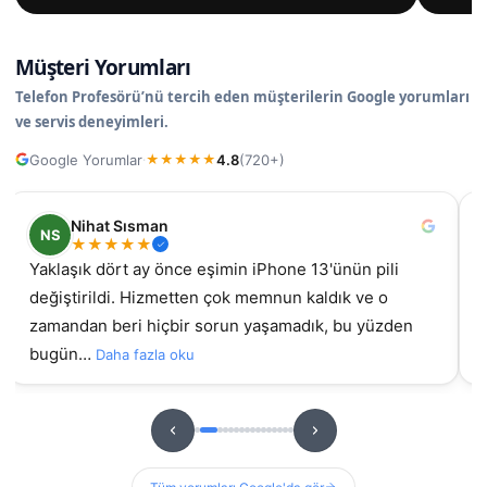
Müşteri Yorumları
Telefon Profesörü’nü tercih eden müşterilerin Google yorumları
ve servis deneyimleri.
Google Yorumlar
4.8
(720+)
·
★
★
★
★
★
Nilüfer
N
★
★
★
★
★
samsung galaxy A55 ekran değişimi için geldim, iyi ki
İz
gelmiştim daha önce başka yerde yaptırmıştım
g
sorunluydu ama burada orijinal ekran takıldıydı, t…
hizme
u
Daha fazla oku