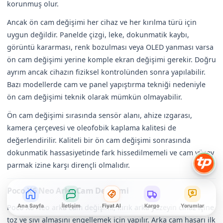
korunmuş olur.
Ancak ön cam değişimi her cihaz ve her kırılma türü için
uygun değildir. Panelde çizgi, leke, dokunmatik kaybı,
görüntü kararması, renk bozulması veya OLED yanması varsa
ön cam değişimi yerine komple ekran değişimi gerekir. Doğru
ayrım ancak cihazın fiziksel kontrolünden sonra yapılabilir.
Bazı modellerde cam ve panel yapıştırma tekniği nedeniyle
ön cam değişimi teknik olarak mümkün olmayabilir.
Ön cam değişimi sırasında sensör alanı, ahize ızgarası,
kamera çerçevesi ve oleofobik kaplama kalitesi de
değerlendirilir. Kaliteli bir ön cam değişimi sonrasında
dokunmatik hassasiyetinde fark hissedilmemeli ve cam yüzey
parmak izine karşı dirençli olmalıdır.
Poco X6 Neo Arka Cam Değişimi
Poco X6 Neo arka cam değişimi, kırık arka yüzeyin cihaz içine
Ana Sayfa
İletişim
Fiyat Al
Kargo
Yorumlar
toz ve sıvı almasını engellemek için yapılır. Arka cam hasarı ilk