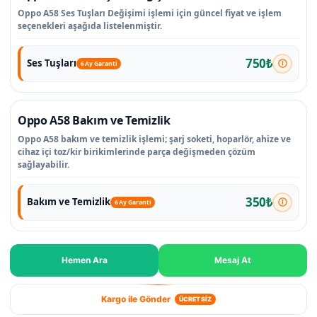
Oppo A58 Ses Tuşları Değişimi işlemi için güncel fiyat ve işlem
seçenekleri aşağıda listelenmiştir.
750₺
Ses Tuşları
6 Ay Garanti
Oppo A58 Bakım ve Temizlik
Oppo A58 bakım ve temizlik işlemi; şarj soketi, hoparlör, ahize ve
cihaz içi toz/kir birikimlerinde parça değişmeden çözüm
sağlayabilir.
350₺
Bakım ve Temizlik
6 Ay Garanti
Hemen Ara
Mesaj At
Kargo ile Gönder
ÜCRETSİZ