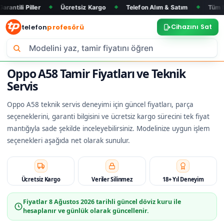
Ücretsiz Kargo
Telefon Alım & Satım
Tüm Marka ve Mode
◆
◆
◆
telefon
profesörü
Cihazını Sat
Oppo A58 Tamir Fiyatları ve Teknik
Servis
Oppo A58 teknik servis deneyimi için güncel fiyatları, parça
seçeneklerini, garanti bilgisini ve ücretsiz kargo sürecini tek fiyat
mantığıyla sade şekilde inceleyebilirsiniz. Modelinize uygun işlem
seçenekleri aşağıda net olarak sunulur.
Ücretsiz Kargo
Veriler Silinmez
18+ Yıl Deneyim
Fiyatlar
8 Ağustos 2026
tarihli güncel döviz kuru ile
hesaplanır ve günlük olarak güncellenir.