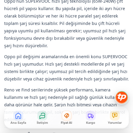
Oppo'nun SUPERVOOC hızlı şarj teknolojisi (65W-240W) çift
hücreli pil yapısı kullanır. Bu yapıda pil, içeride iki ayrı hücre
olarak bölünmüştür ve her iki hücre paralel şarj edilerek
toplam şarj süresi kısaltılır. Pil değişiminde bu çift hücreli
yapıya uyumlu pil kullanılması gerekir; uyumsuz pil hızlı şarj
fonksiyonunu devre dışı bırakabilir veya güvenlik nedeniyle
şarj hızını düşürebilir.
Oppo pil değişimi aramalarında en önemli konu SUPERVOOC
hızlı şarj uyumudur. Hızlı şarj destekli modellerde pil ve şarj
sistemi birlikte çalışır; uyumsuz pil tercih edildiğinde şarj hızı
düşebilir veya cihaz güvenlik nedeniyle hızlı şarjı sınırlayabilir.
Reno ve Find serilerinde yüksek performans, kamera
kullanımı ve hızlı şarj nedeniyle pil sağlığı günlük kullanımda
daha görünür hale gelir. Şarjın hızlı bitmesi veya cihazın
ısınması durumunda pil, soket ve şarj bordu birlikte kontrol
edilmelidir.
Ana Sayfa
İletişim
Fiyat Al
Kargo
Yorumlar