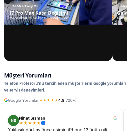
KASA DEĞIŞIMI
ANAKA
17 Pro Max Kasa Değişimi
Galax
Parça aktarımı ve kasa montaj süreci
Mikrosko
Müşteri Yorumları
Telefon Profesörü’nü tercih eden müşterilerin Google yorumları
ve servis deneyimleri.
Google Yorumlar
4.8
(720+)
·
★
★
★
★
★
Nilüfer
N
★
★
★
★
★
samsung galaxy A55 ekran değişimi için geldim, iyi ki
İz