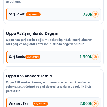
uygulanır.
750₺
Şarj Soketi
6 Ay Garanti
Oppo A58 Şarj Bordu Değişimi
Oppo A58 şarj bordu değişimi; soket dışındaki enerji aktarımı,
hızlı şarj ve bağlantı hattı sorunlarında değerlendirilir.
1.300₺
Şarj Bordu
6 Ay Garanti
Oppo A58 Anakart Tamiri
Oppo A58 anakart tamiri; açılmama, sıvı teması, kısa devre,
şebeke, ses, görüntü ve şarj devresi arızalarında teknik ölçüm
gerektirir.
2.000₺
Anakart Tamiri
6 Ay Garanti