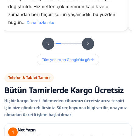
gelmiştim daha önce başka yerde yaptırmıştım
g
sorunluydu ama burada orijinal ekran takıldıydı, t…
hizme
u
Daha fazla oku
Tüm yorumları Google'da gör
Telefon & Tablet Tamiri
Bütün Tamirlerde
Kargo Ücretsiz
Hiçbir kargo ücreti ödemeden cihazınızı ücretsiz arıza tespiti
için bize gönderebilirsiniz. Süreç boyunca bilgi verilir, onayınız
olmadan ücretli işlem başlatılmaz.
Not Yazın
1