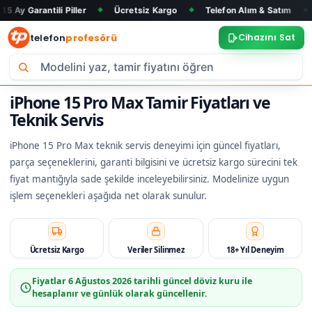
ili Piller
Ücretsiz Kargo
Telefon Alım & Satım
Tüm Marka
◆
◆
◆
telefon
profesörü
Cihazını Sat
iPhone 15 Pro Max Tamir Fiyatları ve
Teknik Servis
iPhone 15 Pro Max teknik servis deneyimi için güncel fiyatları,
parça seçeneklerini, garanti bilgisini ve ücretsiz kargo sürecini tek
fiyat mantığıyla sade şekilde inceleyebilirsiniz. Modelinize uygun
işlem seçenekleri aşağıda net olarak sunulur.
Ücretsiz Kargo
Veriler Silinmez
18+ Yıl Deneyim
Fiyatlar
6 Ağustos 2026
tarihli güncel döviz kuru ile
hesaplanır ve günlük olarak güncellenir.