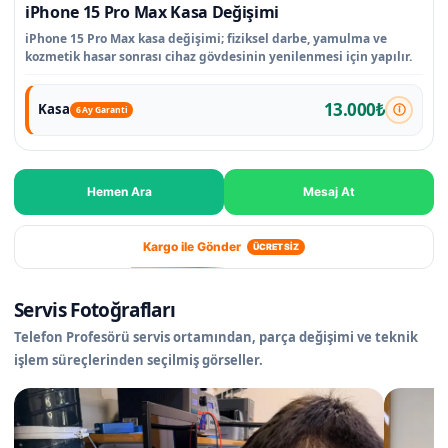
iPhone 15 Pro Max Kasa Değişimi
iPhone 15 Pro Max kasa değişimi; fiziksel darbe, yamulma ve
kozmetik hasar sonrası cihaz gövdesinin yenilenmesi için yapılır.
13.000₺
Kasa
6 Ay Garanti
Hemen Ara
Mesaj At
Kargo ile Gönder
ÜCRETSİZ
Servis Fotoğrafları
Telefon Profesörü servis ortamından, parça değişimi ve teknik
işlem süreçlerinden seçilmiş görseller.