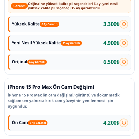
Orijinal ve yüksek kalite pil seçenekleri 6 ay, yeni nesil
Garanti
yüksek kalite pil seçeneği 15 ay garantilidir.
3.300₺
Yüksek Kalite
6 Ay Garanti
4.900₺
Yeni Nesil Yüksek Kalite
15 Ay Garanti
6.500₺
Orijinal
6 Ay Garanti
iPhone 15 Pro Max Ön Cam Değişimi
iPhone 15 Pro Max ön cam değişimi; görüntü ve dokunmatik
sağlamken yalnızca kırık cam yüzeyinin yenilenmesi için
uygundur.
4.200₺
Ön Cam
6 Ay Garanti