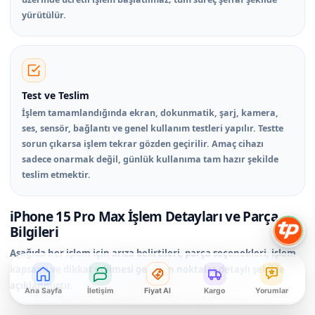
yürütülür.
Test ve Teslim
İşlem tamamlandığında ekran, dokunmatik, şarj, kamera,
ses, sensör, bağlantı ve genel kullanım testleri yapılır. Testte
sorun çıkarsa işlem tekrar gözden geçirilir. Amaç cihazı
sadece onarmak değil, günlük kullanıma tam hazır şekilde
teslim etmektir.
iPhone 15 Pro Max İşlem Detayları ve Parça
Bilgileri
Aşağıda her işlem için arıza belirtileri, parça seçenekleri, işlem
kapsamı ve dikkat edilmesi gereken noktalar detaylı şekilde
açıklanmıştır.
Ana Sayfa
İletişim
Fiyat Al
Kargo
Yorumlar