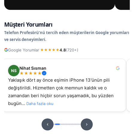
Müşteri Yorumları
Telefon Profesörü’nü tercih eden müşterilerin Google yorumları
ve servis deneyimleri.
Google Yorumlar
4.8
(720+)
·
★
★
★
★
★
Nihat Sısman
NS
★
★
★
★
★
Yaklaşık dört ay önce eşimin iPhone 13'ünün pili
değiştirildi. Hizmetten çok memnun kaldık ve o
gel
zamandan beri hiçbir sorun yaşamadık, bu yüzden
bugün…
Daha fazla oku