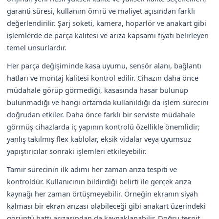
garanti süresi, kullanım ömrü ve maliyet açısından farklı
değerlendirilir. Şarj soketi, kamera, hoparlör ve anakart gibi
işlemlerde de parça kalitesi ve arıza kapsamı fiyatı belirleyen
temel unsurlardır.
Her parça değişiminde kasa uyumu, sensör alanı, bağlantı
hatları ve montaj kalitesi kontrol edilir. Cihazın daha önce
müdahale görüp görmediği, kasasında hasar bulunup
bulunmadığı ve hangi ortamda kullanıldığı da işlem sürecini
doğrudan etkiler. Daha önce farklı bir serviste müdahale
görmüş cihazlarda iç yapının kontrolü özellikle önemlidir;
yanlış takılmış flex kablolar, eksik vidalar veya uyumsuz
yapıştırıcılar sonraki işlemleri etkileyebilir.
Tamir sürecinin ilk adımı her zaman arıza tespiti ve
kontroldür. Kullanıcının bildirdiği belirti ile gerçek arıza
kaynağı her zaman örtüşmeyebilir. Örneğin ekranın siyah
kalması bir ekran arızası olabileceği gibi anakart üzerindeki
görüntü hattı arızasından da kaynaklanabilir. Doğru tespit,