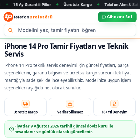
y Garantili Piller
Ücretsiz Kargo
Telefon Alım & Satım
Tü
◆
◆
◆
telefon
profesörü
Cihazını Sat
iPhone 14 Pro Tamir Fiyatları ve Teknik
Servis
iPhone 14 Pro teknik servis deneyimi için güncel fiyatları, parça
seçeneklerini, garanti bilgisini ve ücretsiz kargo sürecini tek fiyat
mantığıyla sade şekilde inceleyebilirsiniz. Modelinize uygun işlem
seçenekleri aşağıda net olarak sunulur.
Ücretsiz Kargo
Veriler Silinmez
18+ Yıl Deneyim
Fiyatlar
9 Ağustos 2026
tarihli güncel döviz kuru ile
hesaplanır ve günlük olarak güncellenir.