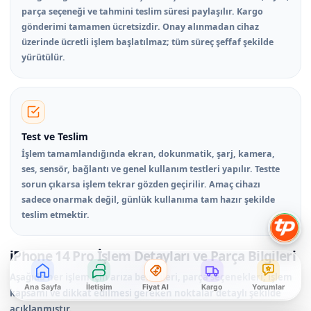
parça seçeneği ve tahmini teslim süresi paylaşılır. Kargo
gönderimi tamamen ücretsizdir. Onay alınmadan cihaz
üzerinde ücretli işlem başlatılmaz; tüm süreç şeffaf şekilde
yürütülür.
Test ve Teslim
İşlem tamamlandığında ekran, dokunmatik, şarj, kamera,
ses, sensör, bağlantı ve genel kullanım testleri yapılır. Testte
sorun çıkarsa işlem tekrar gözden geçirilir. Amaç cihazı
sadece onarmak değil, günlük kullanıma tam hazır şekilde
teslim etmektir.
iPhone 14 Pro İşlem Detayları ve Parça Bilgileri
Aşağıda her işlem için arıza belirtileri, parça seçenekleri, işlem
Ana Sayfa
İletişim
Fiyat Al
Kargo
Yorumlar
kapsamı ve dikkat edilmesi gereken noktalar detaylı şekilde
açıklanmıştır.