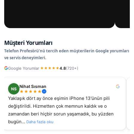
Müşteri Yorumları
Telefon Profesörü’nü tercih eden müşterilerin Google yorumları
ve servis deneyimleri.
Google Yorumlar
4.8
(720+)
·
★
★
★
★
★
Nihat Sısman
NS
★
★
★
★
★
Yaklaşık dört ay önce eşimin iPhone 13'ünün pili
değiştirildi. Hizmetten çok memnun kaldık ve o
gel
zamandan beri hiçbir sorun yaşamadık, bu yüzden
bugün…
Daha fazla oku