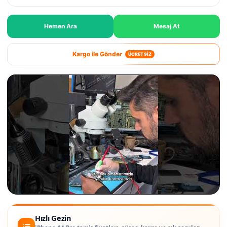
Hemen Ara
Mesaj At
Kargo ile Gönder
ÜCRETSİZ
Hızlı Gezin