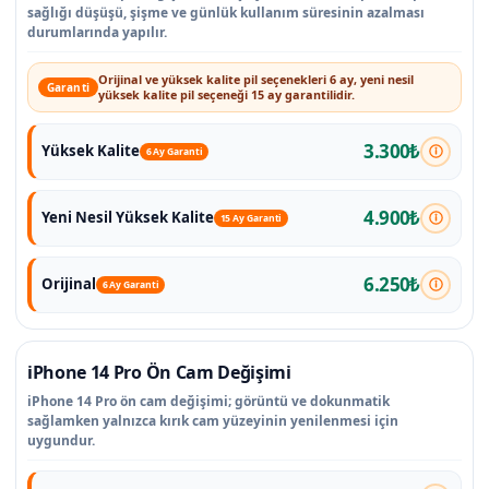
sağlığı düşüşü, şişme ve günlük kullanım süresinin azalması
durumlarında yapılır.
Orijinal ve yüksek kalite pil seçenekleri 6 ay, yeni nesil
Garanti
yüksek kalite pil seçeneği 15 ay garantilidir.
3.300₺
Yüksek Kalite
6 Ay Garanti
4.900₺
Yeni Nesil Yüksek Kalite
15 Ay Garanti
6.250₺
Orijinal
6 Ay Garanti
iPhone 14 Pro Ön Cam Değişimi
iPhone 14 Pro ön cam değişimi; görüntü ve dokunmatik
sağlamken yalnızca kırık cam yüzeyinin yenilenmesi için
uygundur.