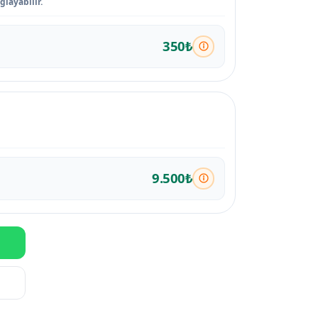
ğlayabilir.
350₺
9.500₺