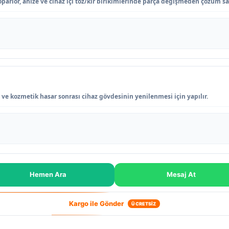
oparlör, ahize ve cihaz içi toz/kir birikimlerinde parça değişmeden çözüm sa
 ve kozmetik hasar sonrası cihaz gövdesinin yenilenmesi için yapılır.
Hemen Ara
Mesaj At
Kargo ile Gönder
ÜCRETSİZ