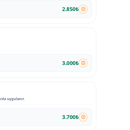
2.850₺
3.000₺
rda uygulanır.
3.700₺