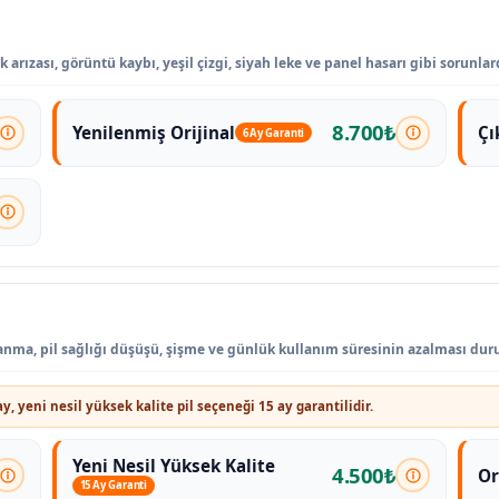
arızası, görüntü kaybı, yeşil çizgi, siyah leke ve panel hasarı gibi sorunla
8.700₺
Yenilenmiş Orijinal
Çı
6 Ay Garanti
apanma, pil sağlığı düşüşü, şişme ve günlük kullanım süresinin azalması dur
ay, yeni nesil yüksek kalite pil seçeneği 15 ay garantilidir.
Yeni Nesil Yüksek Kalite
4.500₺
Or
15 Ay Garanti