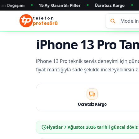
15 Ay Garantili Piller
Ücretsiz Kargo
Telefon Alım
◆
◆
◆
telefon
profesörü
iPhone 13 Pro Tam
iPhone 13 Pro teknik servis deneyimi için güncel
fiyat mantığıyla sade şekilde inceleyebilirsin
Ücretsiz Kargo
Fiyatlar
7 Ağustos 2026
tarihli güncel döviz