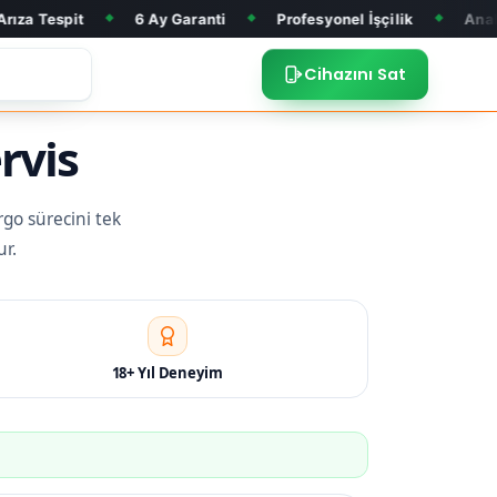
6 Ay Garanti
Profesyonel İşçilik
Anakart Tamiri
◆
◆
◆
Cihazını Sat
rvis
rgo sürecini tek
ur.
18+ Yıl Deneyim