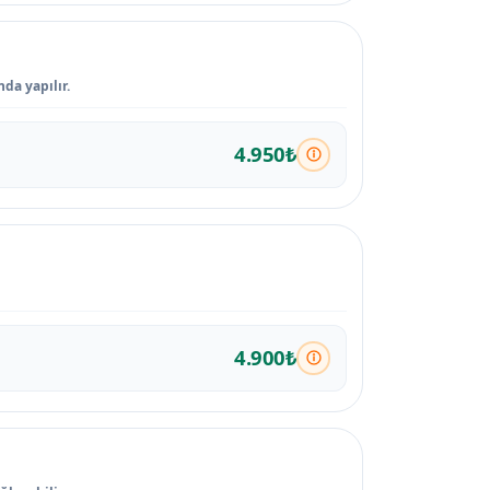
da yapılır.
4.950₺
4.900₺