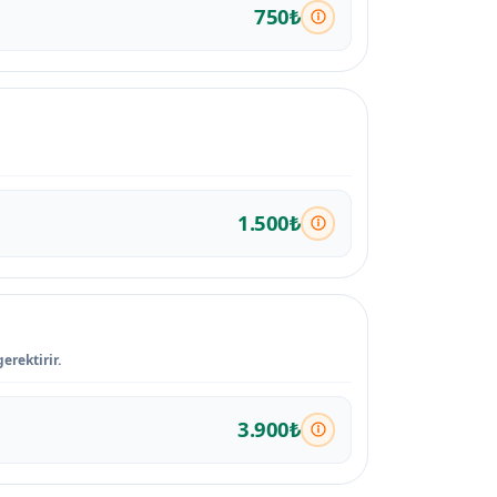
750₺
1.500₺
erektirir.
3.900₺