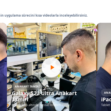
in uygulama sürecini kısa videolarla inceleyebilirsiniz.
ANAKART TAMIRI
Galaxy S22 Ultra Anakart
ANA
Tamiri
iPa
Mikroskop altında hassas onarım süreci
Tablet