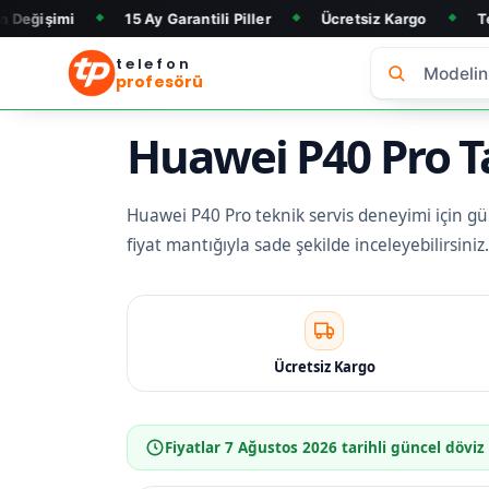
15 Ay Garantili Piller
Ücretsiz Kargo
Telefon Alım &
◆
◆
◆
telefon
profesörü
Huawei P40 Pro Ta
Huawei P40 Pro teknik servis deneyimi için günc
fiyat mantığıyla sade şekilde inceleyebilirsin
Ücretsiz Kargo
Fiyatlar
7 Ağustos 2026
tarihli güncel döviz