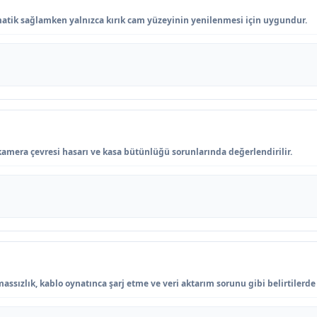
tik sağlamken yalnızca kırık cam yüzeyinin yenilenmesi için uygundur.
kamera çevresi hasarı ve kasa bütünlüğü sorunlarında değerlendirilir.
assızlık, kablo oynatınca şarj etme ve veri aktarım sorunu gibi belirtilerde