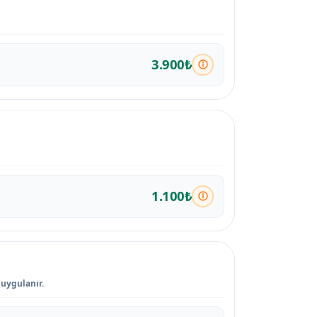
3.900₺
1.100₺
 uygulanır.