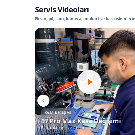
Servis Videoları
Ekran, pil, cam, kamera, anakart ve kasa işlemlerin
KASA DEĞIŞIMI
17 Pro Max Kasa Değişimi
Parça aktarımı ve kasa montaj süreci