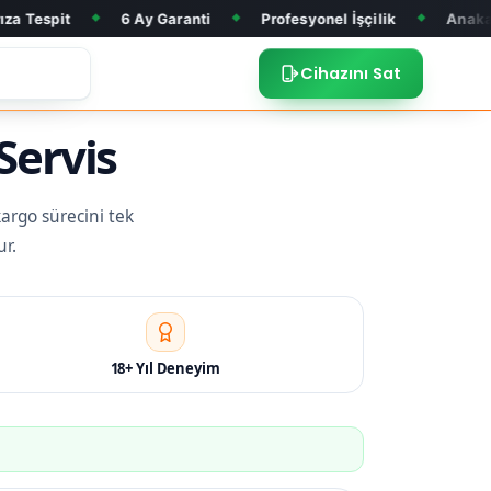
6 Ay Garanti
Profesyonel İşçilik
Anakart Tamiri
◆
◆
◆
Cihazını Sat
Servis
kargo sürecini tek
ur.
18+ Yıl Deneyim