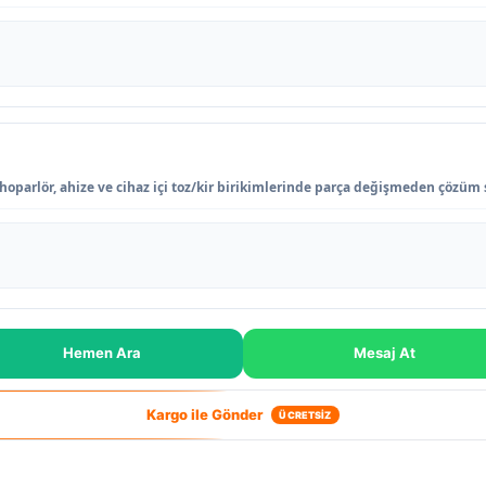
 hoparlör, ahize ve cihaz içi toz/kir birikimlerinde parça değişmeden çözüm 
Hemen Ara
Mesaj At
Kargo ile Gönder
ÜCRETSİZ