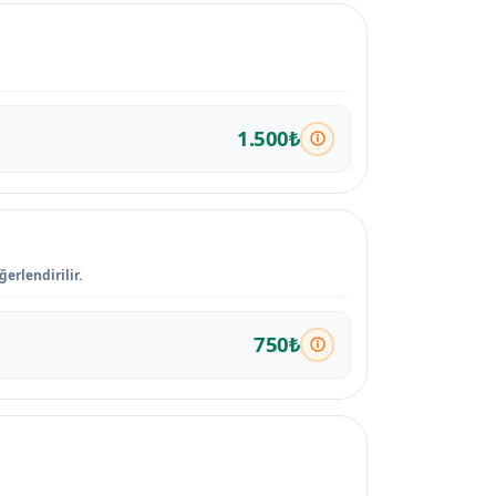
1.500₺
erlendirilir.
750₺