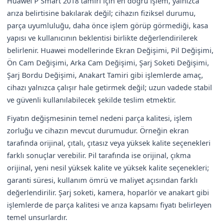
Huawei P Smart 2018 tamiri için en doğru işlem, yalnızca
arıza belirtisine bakılarak değil; cihazın fiziksel durumu,
parça uyumluluğu, daha önce işlem görüp görmediği, kasa
yapısı ve kullanıcının beklentisi birlikte değerlendirilerek
belirlenir. Huawei modellerinde Ekran Değişimi, Pil Değişimi,
Ön Cam Değişimi, Arka Cam Değişimi, Şarj Soketi Değişimi,
Şarj Bordu Değişimi, Anakart Tamiri gibi işlemlerde amaç,
cihazı yalnızca çalışır hale getirmek değil; uzun vadede stabil
ve güvenli kullanılabilecek şekilde teslim etmektir.
Fiyatın değişmesinin temel nedeni parça kalitesi, işlem
zorluğu ve cihazın mevcut durumudur. Örneğin ekran
tarafında orijinal, çıtalı, çıtasız veya yüksek kalite seçenekleri
farklı sonuçlar verebilir. Pil tarafında ise orijinal, çıkma
orijinal, yeni nesil yüksek kalite ve yüksek kalite seçenekleri;
garanti süresi, kullanım ömrü ve maliyet açısından farklı
değerlendirilir. Şarj soketi, kamera, hoparlör ve anakart gibi
işlemlerde de parça kalitesi ve arıza kapsamı fiyatı belirleyen
temel unsurlardır.