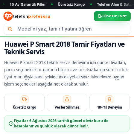
arantili Piller
Ücretsiz Kargo
Telefon Alım & Satım
Tüm M
◆
◆
◆
telefon
profesörü
Cihazını Sat
Huawei P Smart 2018 Tamir Fiyatları ve
Teknik Servis
Huawei P Smart 2018 teknik servis deneyimi için güncel fiyatları,
parça seçeneklerini, garanti bilgisini ve ücretsiz kargo sürecini tek
fiyat mantığıyla sade şekilde inceleyebilirsiniz. Modelinize uygun
işlem seçenekleri aşağıda net olarak sunulur.
Ücretsiz Kargo
Veriler Silinmez
18+ Yıl Deneyim
Fiyatlar
6 Ağustos 2026
tarihli güncel döviz kuru ile
hesaplanır ve günlük olarak güncellenir.