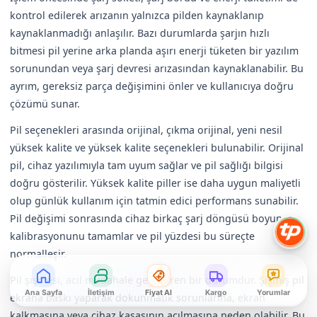
kontrol edilerek arızanın yalnızca pilden kaynaklanıp
kaynaklanmadığı anlaşılır. Bazı durumlarda şarjın hızlı
bitmesi pil yerine arka planda aşırı enerji tüketen bir yazılım
sorunundan veya şarj devresi arızasından kaynaklanabilir. Bu
ayrım, gereksiz parça değişimini önler ve kullanıcıya doğru
çözümü sunar.
Pil seçenekleri arasında orijinal, çıkma orijinal, yeni nesil
yüksek kalite ve yüksek kalite seçenekleri bulunabilir. Orijinal
pil, cihaz yazılımıyla tam uyum sağlar ve pil sağlığı bilgisi
doğru gösterilir. Yüksek kalite piller ise daha uygun maliyetli
olup günlük kullanım için tatmin edici performans sunabilir.
Pil değişimi sonrasında cihaz birkaç şarj döngüsü boyunca
kalibrasyonunu tamamlar ve pil yüzdesi bu süreçte
normalleşir.
Pil şişmesi, acil müdahale gerektiren bir durumdur. Şişmiş pil
Ana Sayfa
İletişim
Fiyat Al
Kargo
Yorumlar
ekrana baskı yaparak dokunmatik sorunlarına, ekran
kalkmasına veya cihaz kasasının açılmasına neden olabilir. Bu