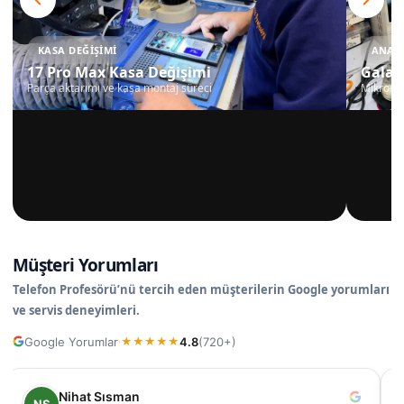
KASA DEĞIŞIMI
ANAKA
17 Pro Max Kasa Değişimi
Galax
Parça aktarımı ve kasa montaj süreci
Mikrosko
Müşteri Yorumları
Telefon Profesörü’nü tercih eden müşterilerin Google yorumları
ve servis deneyimleri.
Google Yorumlar
4.8
(720+)
·
★
★
★
★
★
Nihat Sısman
NS