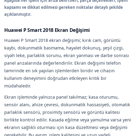
Aşağıda her işlem için arıza belirtileri, parça seçenekleri, işlem
kapsamı ve dikkat edilmesi gereken noktalar detaylı şekilde
açıklanmıştır.
Huawei P Smart 2018 Ekran Değişimi
Huawei P Smart 2018 ekran değişimi; kırık cam, görüntü
kaybı, dokunmatik basmama, hayalet dokunuş, yeşil çizgi,
siyah leke, parlaklık sorunu, ekran yanması ve darbe sonrası
panel arızalarında değerlendirilir. Ekran değişimi telefon
tamirinde en sık yapılan işlemlerden biridir ve cihazın
kullanım deneyimini doğrudan etkileyen kritik bir
müdahaledir.
Ekran işleminde yalnızca panel takılmaz; kasa oturumu,
sensör alanı, ahize çevresi, dokunmatik hassasiyeti, otomatik
parlaklık sensörü, proximity sensörü ve görüntü kalitesi
birlikte kontrol edilir. Kasada eğilme veya yamulma varsa yeni
ekranın sağlıklı oturması için kasa düzeltmesi veya değişimi
gerekebilir. Bu ayrım, işlem kalitesini ve uzun vadeli