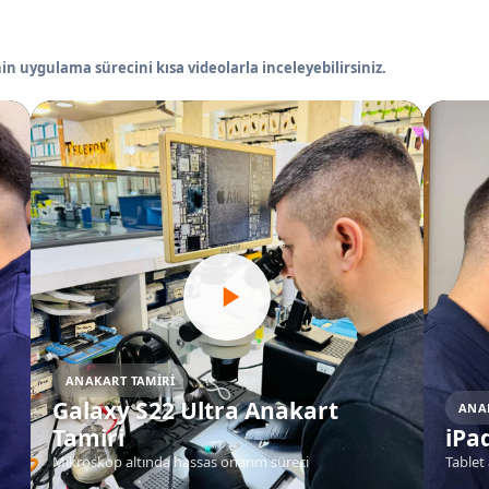
in uygulama sürecini kısa videolarla inceleyebilirsiniz.
ANAKART TAMIRI
Galaxy S22 Ultra Anakart
ANA
Tamiri
iPa
Mikroskop altında hassas onarım süreci
Tablet