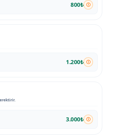
800₺
1.200₺
rektirir.
3.000₺