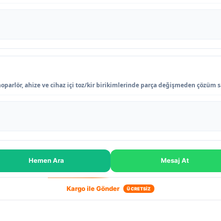
hoparlör, ahize ve cihaz içi toz/kir birikimlerinde parça değişmeden çözüm s
Hemen Ara
Mesaj At
Kargo ile Gönder
ÜCRETSİZ