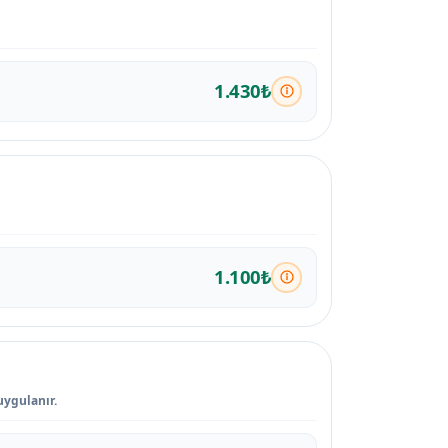
1.430₺
1.100₺
uygulanır.