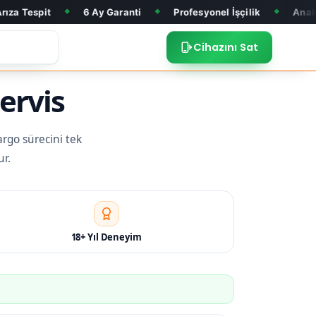
6 Ay Garanti
Profesyonel İşçilik
Anakart Tamiri
◆
◆
◆
◆
Cihazını Sat
ervis
argo sürecini tek
ur.
18+ Yıl Deneyim