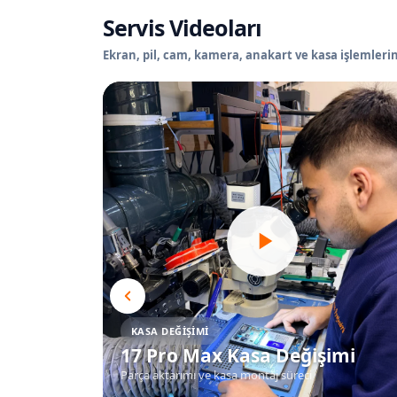
Servis Videoları
Ekran, pil, cam, kamera, anakart ve kasa işlemlerin
KASA DEĞIŞIMI
17 Pro Max Kasa Değişimi
Parça aktarımı ve kasa montaj süreci