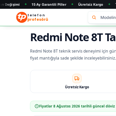
15 Ay Garantili Piller
Ücretsiz Kargo
Telefon Alım &
◆
◆
◆
telefon
profesörü
Redmi Note 8T Tam
Redmi Note 8T teknik servis deneyimi için günce
fiyat mantığıyla sade şekilde inceleyebilirsin
Ücretsiz Kargo
Fiyatlar
8 Ağustos 2026
tarihli güncel döviz