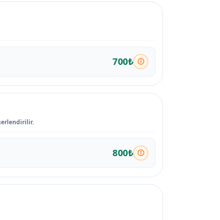
700₺
rlendirilir.
800₺