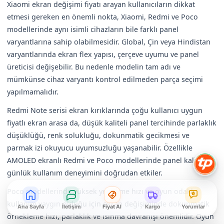
Xiaomi ekran değişimi fiyatı arayan kullanıcıların dikkat
etmesi gereken en önemli nokta, Xiaomi, Redmi ve Poco
modellerinde aynı isimli cihazların bile farklı panel
varyantlarına sahip olabilmesidir. Global, Çin veya Hindistan
varyantlarında ekran flex yapısı, çerçeve uyumu ve panel
üreticisi değişebilir. Bu nedenle modelin tam adı ve
mümkünse cihaz varyantı kontrol edilmeden parça seçimi
yapılmamalıdır.
Redmi Note serisi ekran kırıklarında çoğu kullanıcı uygun
fiyatlı ekran arasa da, düşük kaliteli panel tercihinde parlaklık
düşüklüğü, renk solukluğu, dokunmatik gecikmesi ve
parmak izi okuyucu uyumsuzluğu yaşanabilir. Özellikle
AMOLED ekranlı Redmi ve Poco modellerinde panel kalitesi
günlük kullanım deneyimini doğrudan etkiler.
Poco modellerinde yüksek yenileme hızı ve oyun odaklı
kullanım yaygın olduğu için ekran değişiminde dokunmatik
Ana Sayfa
İletişim
Fiyat Al
Kargo
Yorumlar
örnekleme hızı, parlaklık ve ısınma davranışı önemlidir. Oyun