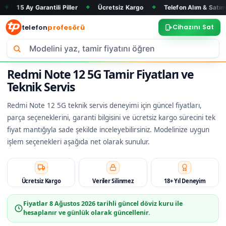
Garantili Piller
Ücretsiz Kargo
Telefon Alım & Satım
Tüm 
◆
◆
◆
telefon
profesörü
Cihazını Sat
Redmi Note 12 5G Tamir Fiyatları ve
Teknik Servis
Redmi Note 12 5G teknik servis deneyimi için güncel fiyatları,
parça seçeneklerini, garanti bilgisini ve ücretsiz kargo sürecini tek
fiyat mantığıyla sade şekilde inceleyebilirsiniz. Modelinize uygun
işlem seçenekleri aşağıda net olarak sunulur.
Ücretsiz Kargo
Veriler Silinmez
18+ Yıl Deneyim
Fiyatlar
8 Ağustos 2026
tarihli güncel döviz kuru ile
hesaplanır ve günlük olarak güncellenir.