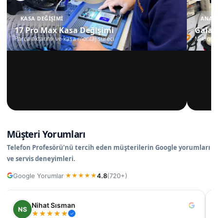
KASA DEĞIŞIMI
ANAKA
17 Pro Max Kasa Değişimi
Galax
Parça aktarımı ve kasa montaj süreci
Mikrosko
Müşteri Yorumları
Telefon Profesörü’nü tercih eden müşterilerin Google yorumları
ve servis deneyimleri.
Google Yorumlar
4.8
(720+)
·
★
★
★
★
★
Nihat Sısman
NS
★
★
★
★
★