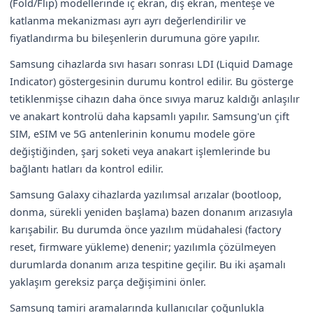
(Fold/Flip) modellerinde iç ekran, dış ekran, menteşe ve
katlanma mekanizması ayrı ayrı değerlendirilir ve
fiyatlandırma bu bileşenlerin durumuna göre yapılır.
Samsung cihazlarda sıvı hasarı sonrası LDI (Liquid Damage
Indicator) göstergesinin durumu kontrol edilir. Bu gösterge
tetiklenmişse cihazın daha önce sıvıya maruz kaldığı anlaşılır
ve anakart kontrolü daha kapsamlı yapılır. Samsung'un çift
SIM, eSIM ve 5G antenlerinin konumu modele göre
değiştiğinden, şarj soketi veya anakart işlemlerinde bu
bağlantı hatları da kontrol edilir.
Samsung Galaxy cihazlarda yazılımsal arızalar (bootloop,
donma, sürekli yeniden başlama) bazen donanım arızasıyla
karışabilir. Bu durumda önce yazılım müdahalesi (factory
reset, firmware yükleme) denenir; yazılımla çözülmeyen
durumlarda donanım arıza tespitine geçilir. Bu iki aşamalı
yaklaşım gereksiz parça değişimini önler.
Samsung tamiri aramalarında kullanıcılar çoğunlukla