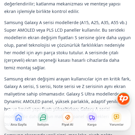
değerlendirilir; katlanma mekanizması ve menteşe yapısı
ekran işlemiyle birlikte kontrol edilir.
Samsung Galaxy A serisi modellerde (A15, A25, A35, A55 vb.)
Super AMOLED veya PLS LCD paneller kullanılır. Bu serideki
modellerin ekran değişim fiyatları S serisine göre daha uygun
olup, panel teknolojisi ve çözünürlük farklılıkları nedeniyle
her model için ayrı parça stoku tutulur. A serisinde çıtalı
(çerçeveli) ekran seçeneği kasası hasarlı cihazlarda daha
temiz montaj sağlar.
Samsung ekran değişimi arayan kullanıcılar için en kritik fark,
Galaxy A serisi, S serisi, Note serisi ve Z serisinin aynı ekran
maliyetine sahip olmamasıdır. Galaxy S Ultra modellerde
Dynamic AMOLED panel, yüksek parlaklık, adaptif yenileme
hızı ve kavisli yapı fiyatı yükseltirken; Galaxy A serisi
modellerde daha uygun maliyetli panel seçenekleri
bulunabilir.
Ana Sayfa
İletişim
Fiyat Al
Kargo
Yorumlar