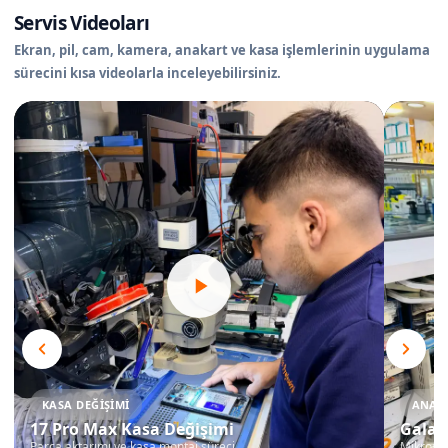
Servis Videoları
Ekran, pil, cam, kamera, anakart ve kasa işlemlerinin uygulama
sürecini kısa videolarla inceleyebilirsiniz.
KASA DEĞIŞIMI
ANAKA
17 Pro Max Kasa Değişimi
Galax
Parça aktarımı ve kasa montaj süreci
Mikrosko