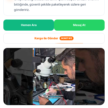
bittiğinde, güvenli şekilde paketleyerek sizlere geri
göndeririz.
Hemen Ara
Mesaj At
Kargo ile Gönder
ÜCRETSİZ