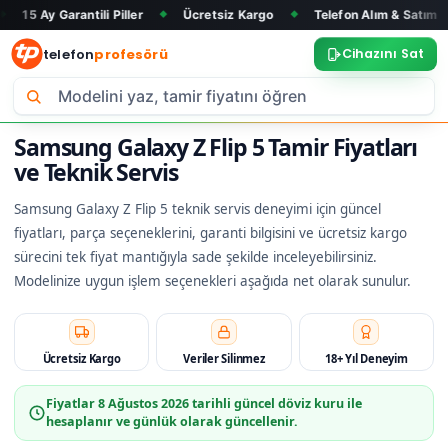
antili Piller
Ücretsiz Kargo
Telefon Alım & Satım
Tüm Ma
◆
◆
◆
telefon
profesörü
Cihazını Sat
Samsung Galaxy Z Flip 5 Tamir Fiyatları
ve Teknik Servis
Samsung Galaxy Z Flip 5 teknik servis deneyimi için güncel
fiyatları, parça seçeneklerini, garanti bilgisini ve ücretsiz kargo
sürecini tek fiyat mantığıyla sade şekilde inceleyebilirsiniz.
Modelinize uygun işlem seçenekleri aşağıda net olarak sunulur.
Ücretsiz Kargo
Veriler Silinmez
18+ Yıl Deneyim
Fiyatlar
8 Ağustos 2026
tarihli güncel döviz kuru ile
hesaplanır ve günlük olarak güncellenir.