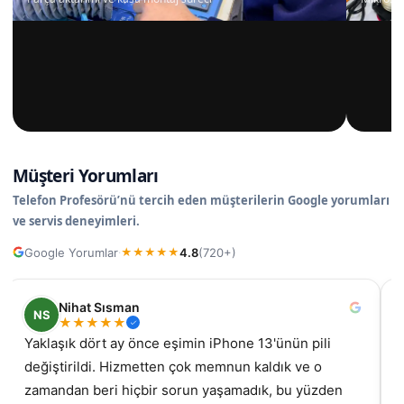
Müşteri Yorumları
Telefon Profesörü’nü tercih eden müşterilerin Google yorumları
ve servis deneyimleri.
Google Yorumlar
4.8
(720+)
·
★
★
★
★
★
Nihat Sısman
NS
★
★
★
★
★
Yaklaşık dört ay önce eşimin iPhone 13'ünün pili
değiştirildi. Hizmetten çok memnun kaldık ve o
gel
zamandan beri hiçbir sorun yaşamadık, bu yüzden