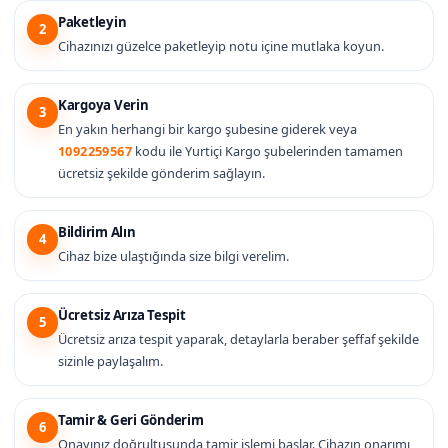
Paketleyin
2
Cihazınızı güzelce paketleyip notu içine mutlaka koyun.
Kargoya Verin
3
En yakın herhangi bir kargo şubesine giderek veya
1092259567
kodu ile Yurtiçi Kargo şubelerinden tamamen
ücretsiz şekilde gönderim sağlayın.
Bildirim Alın
4
Cihaz bize ulaştığında size bilgi verelim.
Ücretsiz Arıza Tespit
5
Ücretsiz arıza tespit yaparak, detaylarla beraber şeffaf şekilde
sizinle paylaşalım.
Tamir & Geri Gönderim
6
Onayınız doğrultusunda tamir işlemi başlar. Cihazın onarımı