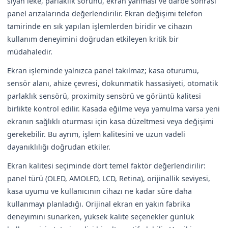
siyah leke, parlaklık sorunu, ekran yanması ve darbe sonrası
panel arızalarında değerlendirilir. Ekran değişimi telefon
tamirinde en sık yapılan işlemlerden biridir ve cihazın
kullanım deneyimini doğrudan etkileyen kritik bir
müdahaledir.
Ekran işleminde yalnızca panel takılmaz; kasa oturumu,
sensör alanı, ahize çevresi, dokunmatik hassasiyeti, otomatik
parlaklık sensörü, proximity sensörü ve görüntü kalitesi
birlikte kontrol edilir. Kasada eğilme veya yamulma varsa yeni
ekranın sağlıklı oturması için kasa düzeltmesi veya değişimi
gerekebilir. Bu ayrım, işlem kalitesini ve uzun vadeli
dayanıklılığı doğrudan etkiler.
Ekran kalitesi seçiminde dört temel faktör değerlendirilir:
panel türü (OLED, AMOLED, LCD, Retina), orijinallik seviyesi,
kasa uyumu ve kullanıcının cihazı ne kadar süre daha
kullanmayı planladığı. Orijinal ekran en yakın fabrika
deneyimini sunarken, yüksek kalite seçenekler günlük