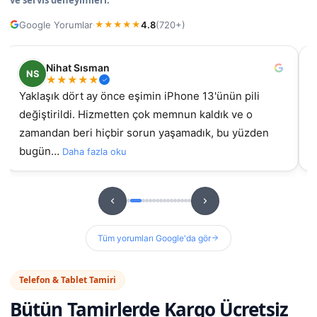
Google Yorumlar
4.8
(720+)
·
★
★
★
★
★
Nihat Sısman
NS
★
★
★
★
★
Yaklaşık dört ay önce eşimin iPhone 13'ünün pili
değiştirildi. Hizmetten çok memnun kaldık ve o
gel
zamandan beri hiçbir sorun yaşamadık, bu yüzden
bugün…
Daha fazla oku
Tüm yorumları Google'da gör
Telefon & Tablet Tamiri
Bütün Tamirlerde
Kargo Ücretsiz