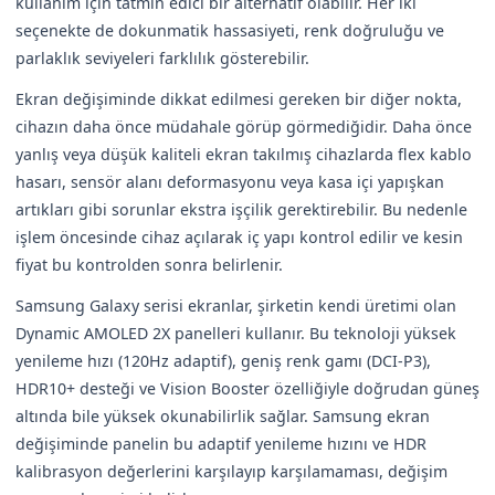
kullanım için tatmin edici bir alternatif olabilir. Her iki
seçenekte de dokunmatik hassasiyeti, renk doğruluğu ve
parlaklık seviyeleri farklılık gösterebilir.
Ekran değişiminde dikkat edilmesi gereken bir diğer nokta,
cihazın daha önce müdahale görüp görmediğidir. Daha önce
yanlış veya düşük kaliteli ekran takılmış cihazlarda flex kablo
hasarı, sensör alanı deformasyonu veya kasa içi yapışkan
artıkları gibi sorunlar ekstra işçilik gerektirebilir. Bu nedenle
işlem öncesinde cihaz açılarak iç yapı kontrol edilir ve kesin
fiyat bu kontrolden sonra belirlenir.
Samsung Galaxy serisi ekranlar, şirketin kendi üretimi olan
Dynamic AMOLED 2X panelleri kullanır. Bu teknoloji yüksek
yenileme hızı (120Hz adaptif), geniş renk gamı (DCI-P3),
HDR10+ desteği ve Vision Booster özelliğiyle doğrudan güneş
altında bile yüksek okunabilirlik sağlar. Samsung ekran
değişiminde panelin bu adaptif yenileme hızını ve HDR
kalibrasyon değerlerini karşılayıp karşılamaması, değişim