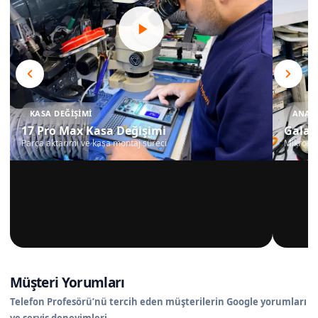
KASA DEĞIŞIMI
ANAKA
17 Pro Max Kasa Değişimi
Galax
Parça aktarımı ve kasa montaj süreci
Mikrosko
Müşteri Yorumları
Telefon Profesörü’nü tercih eden müşterilerin Google yorumları
ve servis deneyimleri.