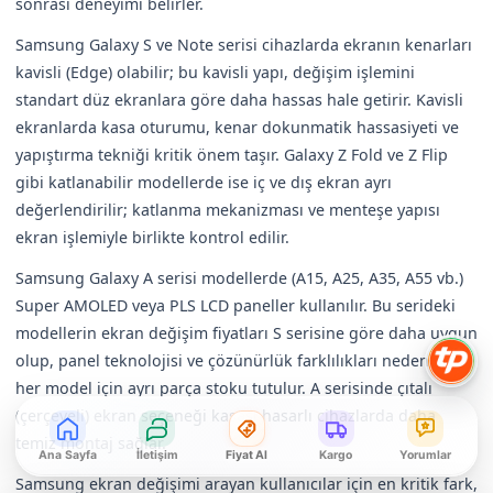
sonrası deneyimi belirler.
Samsung Galaxy S ve Note serisi cihazlarda ekranın kenarları
kavisli (Edge) olabilir; bu kavisli yapı, değişim işlemini
standart düz ekranlara göre daha hassas hale getirir. Kavisli
ekranlarda kasa oturumu, kenar dokunmatik hassasiyeti ve
yapıştırma tekniği kritik önem taşır. Galaxy Z Fold ve Z Flip
gibi katlanabilir modellerde ise iç ve dış ekran ayrı
değerlendirilir; katlanma mekanizması ve menteşe yapısı
ekran işlemiyle birlikte kontrol edilir.
Samsung Galaxy A serisi modellerde (A15, A25, A35, A55 vb.)
Super AMOLED veya PLS LCD paneller kullanılır. Bu serideki
modellerin ekran değişim fiyatları S serisine göre daha uygun
olup, panel teknolojisi ve çözünürlük farklılıkları nedeniyle
her model için ayrı parça stoku tutulur. A serisinde çıtalı
(çerçeveli) ekran seçeneği kasası hasarlı cihazlarda daha
temiz montaj sağlar.
Ana Sayfa
İletişim
Fiyat Al
Kargo
Yorumlar
Samsung ekran değişimi arayan kullanıcılar için en kritik fark,