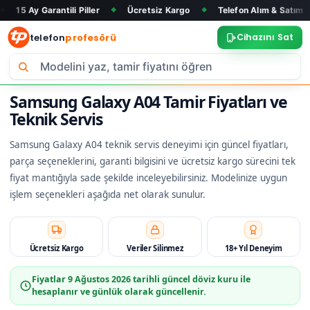
rantili Piller
Ücretsiz Kargo
Telefon Alım & Satım
Tüm M
◆
◆
◆
telefon
profesörü
Cihazını Sat
Samsung Galaxy A04 Tamir Fiyatları ve
Teknik Servis
Samsung Galaxy A04 teknik servis deneyimi için güncel fiyatları,
parça seçeneklerini, garanti bilgisini ve ücretsiz kargo sürecini tek
fiyat mantığıyla sade şekilde inceleyebilirsiniz. Modelinize uygun
işlem seçenekleri aşağıda net olarak sunulur.
Ücretsiz Kargo
Veriler Silinmez
18+ Yıl Deneyim
Fiyatlar
9 Ağustos 2026
tarihli güncel döviz kuru ile
hesaplanır ve günlük olarak güncellenir.