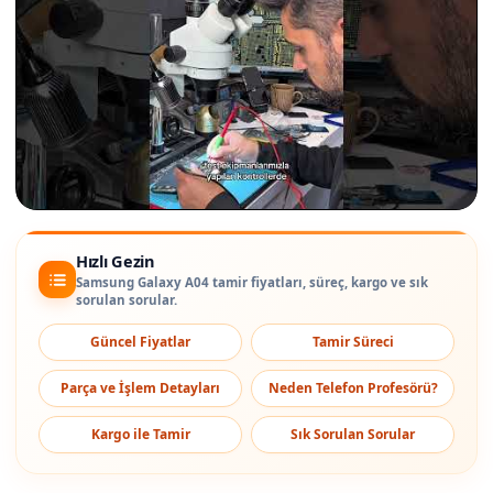
Hızlı Gezin
Samsung Galaxy A04 tamir fiyatları, süreç, kargo ve sık
sorulan sorular.
Güncel Fiyatlar
Tamir Süreci
Parça ve İşlem Detayları
Neden Telefon Profesörü?
Kargo ile Tamir
Sık Sorulan Sorular