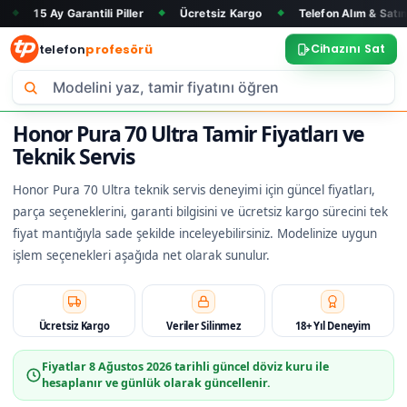
 Garantili Piller
Ücretsiz Kargo
Telefon Alım & Satım
Tüm
◆
◆
◆
telefon
profesörü
Cihazını Sat
Honor Pura 70 Ultra Tamir Fiyatları ve
Teknik Servis
Honor Pura 70 Ultra teknik servis deneyimi için güncel fiyatları,
parça seçeneklerini, garanti bilgisini ve ücretsiz kargo sürecini tek
fiyat mantığıyla sade şekilde inceleyebilirsiniz. Modelinize uygun
işlem seçenekleri aşağıda net olarak sunulur.
Ücretsiz Kargo
Veriler Silinmez
18+ Yıl Deneyim
Fiyatlar
8 Ağustos 2026
tarihli güncel döviz kuru ile
hesaplanır ve günlük olarak güncellenir.