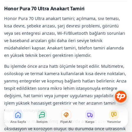
Honor Pura 70 Ultra Anakart Tamiri
Honor Pura 70 Ultra anakart tamiri; açılmama, sıvı teması,
kısa devre, şebeke arızası, şarj devresi problemi, görüntü
veya ses entegresi arızası, Wi-Fi/Bluetooth bağlantı sorunları
ve baseband arızaları gibi daha ileri seviye teknik
müdahaleleri kapsar. Anakart tamiri, telefon tamiri alanında
en yüksek teknik beceri gerektiren işlemdir.
Bu işlemde önce arıza hattı ölçümle tespit edilir. Multimetre,
osiloskop ve termal kamera kullanılarak kısa devre noktaları,
yanmış entegreler ve kopmuş bağlantı hatları belirlenir. Arıza
tespit edildikten sonra mikro lehim istasyonuyla entegre
değişimi, hat tamiri veya jumper uygulaması yapılabilir. Bu
işlem yüksek hassasiyet gerektirir ve her arızanın tamiri
mümkün olmayabilir.
Sıvı temasına maruz kalmış cihazlarda anakart üzerinde
Ana Sayfa
İletişim
Fiyat Al
Kargo
Yorumlar
oksidasyon ve korozyon oluşur. Bu durumda önce ultrasonik