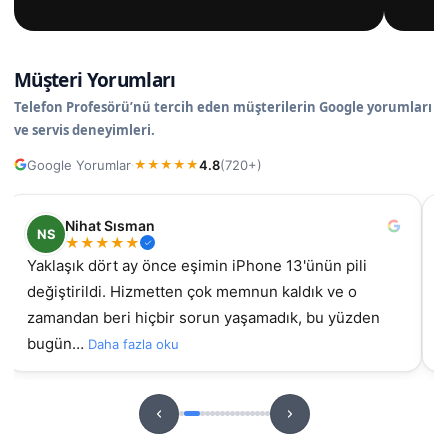
Müşteri Yorumları
Telefon Profesörü’nü tercih eden müşterilerin Google yorumları
ve servis deneyimleri.
Google Yorumlar
4.8
(720+)
·
★
★
★
★
★
Nihat Sısman
NS
★
★
★
★
★
Yaklaşık dört ay önce eşimin iPhone 13'ünün pili
değiştirildi. Hizmetten çok memnun kaldık ve o
gel
zamandan beri hiçbir sorun yaşamadık, bu yüzden
bugün…
Daha fazla oku