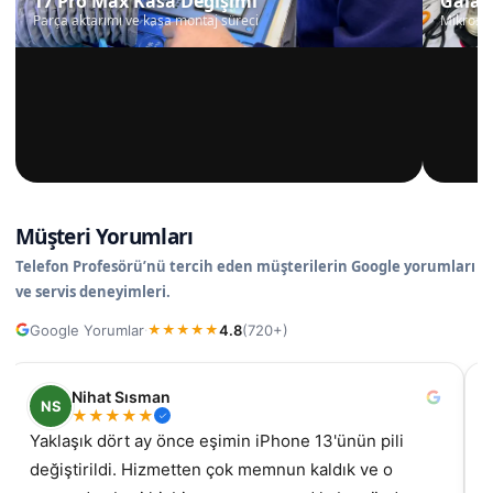
17 Pro Max Kasa Değişimi
Galax
Parça aktarımı ve kasa montaj süreci
Mikrosko
Müşteri Yorumları
Telefon Profesörü’nü tercih eden müşterilerin Google yorumları
ve servis deneyimleri.
Google Yorumlar
4.8
(720+)
·
★
★
★
★
★
Nihat Sısman
NS
★
★
★
★
★
Yaklaşık dört ay önce eşimin iPhone 13'ünün pili
değiştirildi. Hizmetten çok memnun kaldık ve o
gel