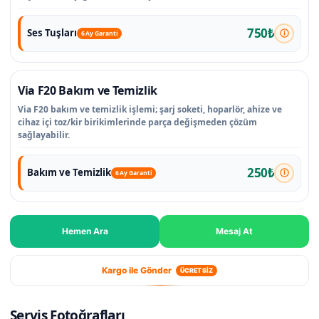
750₺
Ses Tuşları
6 Ay Garanti
Via F20 Bakım ve Temizlik
Via F20 bakım ve temizlik işlemi; şarj soketi, hoparlör, ahize ve
cihaz içi toz/kir birikimlerinde parça değişmeden çözüm
sağlayabilir.
250₺
Bakım ve Temizlik
6 Ay Garanti
Hemen Ara
Mesaj At
Kargo ile Gönder
ÜCRETSİZ
Servis Fotoğrafları