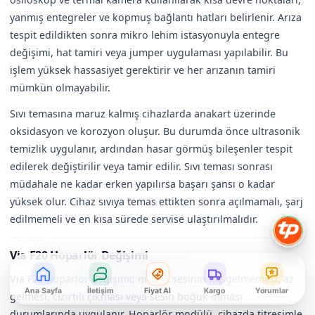
yanmış entegreler ve kopmuş bağlantı hatları belirlenir. Arıza
tespit edildikten sonra mikro lehim istasyonuyla entegre
değişimi, hat tamiri veya jumper uygulaması yapılabilir. Bu
işlem yüksek hassasiyet gerektirir ve her arızanın tamiri
mümkün olmayabilir.
Sıvı temasına maruz kalmış cihazlarda anakart üzerinde
oksidasyon ve korozyon oluşur. Bu durumda önce ultrasonik
temizlik uygulanır, ardından hasar görmüş bileşenler tespit
edilerek değiştirilir veya tamir edilir. Sıvı teması sonrası
müdahale ne kadar erken yapılırsa başarı şansı o kadar
yüksek olur. Cihaz sıvıya temas ettikten sonra açılmamalı, şarj
edilmemeli ve en kısa sürede servise ulaştırılmalıdır.
Via F20 Hoparlör Değişimi
Via F20 hoparlör değişimi; medya sesinin hiç gelmemesi, az
Ana Sayfa
İletişim
Fiyat Al
Kargo
Yorumlar
gelmesi, cızırtılı çıkması veya sesin boğuk olması
durumlarında uygulanır. Hoparlör modülü, cihazda titreşimle