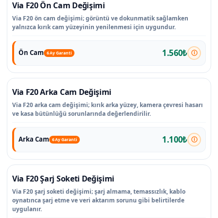
Via F20 Ön Cam Değişimi
Via F20 ön cam değişimi; görüntü ve dokunmatik sağlamken
yalnızca kırık cam yüzeyinin yenilenmesi için uygundur.
1.560₺
Ön Cam
6 Ay Garanti
Via F20 Arka Cam Değişimi
Via F20 arka cam değişimi; kırık arka yüzey, kamera çevresi hasarı
ve kasa bütünlüğü sorunlarında değerlendirilir.
1.100₺
Arka Cam
6 Ay Garanti
Via F20 Şarj Soketi Değişimi
Via F20 şarj soketi değişimi; şarj almama, temassızlık, kablo
oynatınca şarj etme ve veri aktarım sorunu gibi belirtilerde
uygulanır.