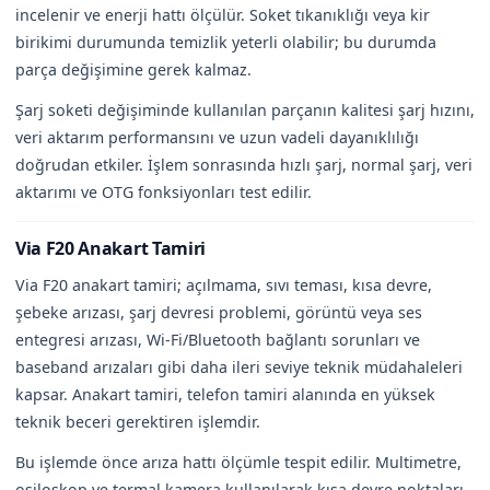
incelenir ve enerji hattı ölçülür. Soket tıkanıklığı veya kir
birikimi durumunda temizlik yeterli olabilir; bu durumda
parça değişimine gerek kalmaz.
Şarj soketi değişiminde kullanılan parçanın kalitesi şarj hızını,
veri aktarım performansını ve uzun vadeli dayanıklılığı
doğrudan etkiler. İşlem sonrasında hızlı şarj, normal şarj, veri
aktarımı ve OTG fonksiyonları test edilir.
Via F20 Anakart Tamiri
Via F20 anakart tamiri; açılmama, sıvı teması, kısa devre,
şebeke arızası, şarj devresi problemi, görüntü veya ses
entegresi arızası, Wi-Fi/Bluetooth bağlantı sorunları ve
baseband arızaları gibi daha ileri seviye teknik müdahaleleri
kapsar. Anakart tamiri, telefon tamiri alanında en yüksek
teknik beceri gerektiren işlemdir.
Bu işlemde önce arıza hattı ölçümle tespit edilir. Multimetre,
osiloskop ve termal kamera kullanılarak kısa devre noktaları,