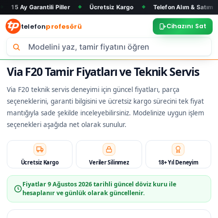
rantili Piller
Ücretsiz Kargo
Telefon Alım & Satım
Tüm Ma
◆
◆
◆
telefon
profesörü
Cihazını Sat
Via F20 Tamir Fiyatları ve Teknik Servis
Via F20 teknik servis deneyimi için güncel fiyatları, parça
seçeneklerini, garanti bilgisini ve ücretsiz kargo sürecini tek fiyat
mantığıyla sade şekilde inceleyebilirsiniz. Modelinize uygun işlem
seçenekleri aşağıda net olarak sunulur.
Ücretsiz Kargo
Veriler Silinmez
18+ Yıl Deneyim
Fiyatlar
9 Ağustos 2026
tarihli güncel döviz kuru ile
hesaplanır ve günlük olarak güncellenir.